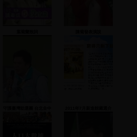
葉菊蘭致詞
陳菊發表演說
守護臺灣助選團 台北全中
2011年7月新進館藏選介
山區-2007.12.07 地點：
中山一號公園