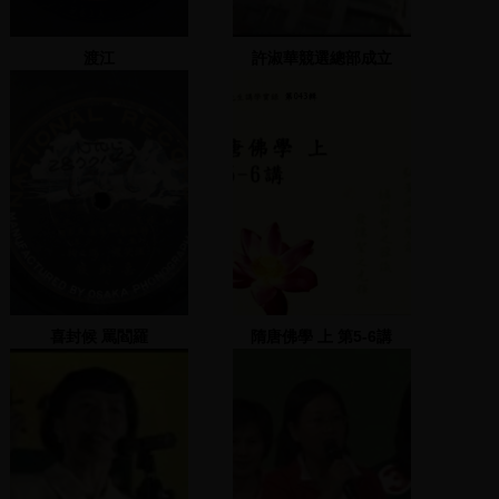
渡江
許淑華競選總部成立
喜封候 罵閻羅
隋唐佛學 上 第5-6講