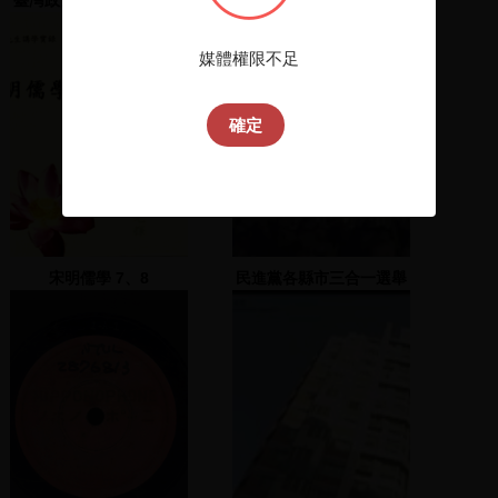
(晚會)：金華國中操場(1)
媒體權限不足
確定
宋明儒學 7、8
民進黨各縣市三合一選舉
造勢大會(陳麗貞) 1
2005.12.01