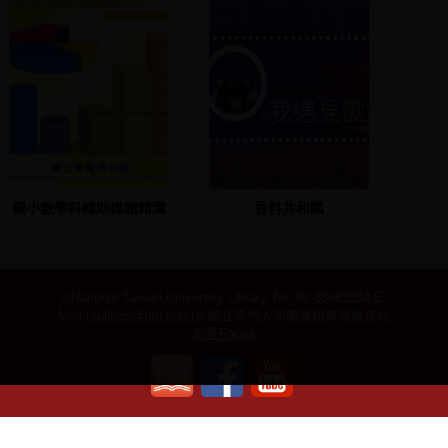
國小數學科輔助媒體精選
香料共和國
©National Taiwan University Library
Tel: 02-33662334 E-
Mail:
ntulibcs@ntu.edu.tw
國立臺灣大學圖書館典藏服務組
影音Focus