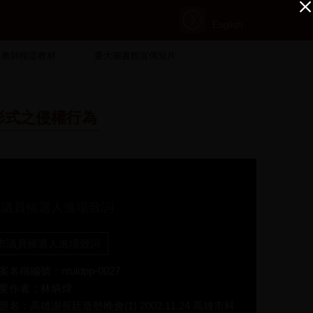
English
教師指定教材
臺大圖書館宣傳短片
形式之侵權行為
市議員候選人進場致詞
市議員候選人進場致詞
案名稱編號：ntuldpp-0027
要作者：林炳煌
題名：高雄謝長廷造勢晚會(1) 2002.11.24 高雄市科