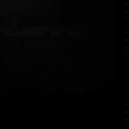
學
事
關
長
開
索
結
關
相
00
nt
04
00
原
原
數
轉
建