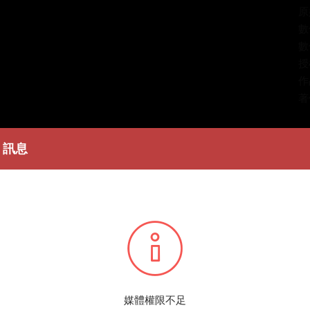
原
數
數
授
作
著
簡
訊息
高
條
播
您所
媒體權限不足