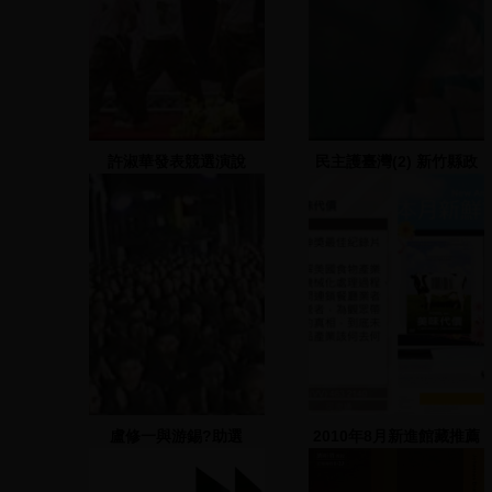
許淑華發表競選演說
民主護臺灣(2) 新竹縣政
府前
盧修一與游錫?助選
2010年8月新進館藏推薦