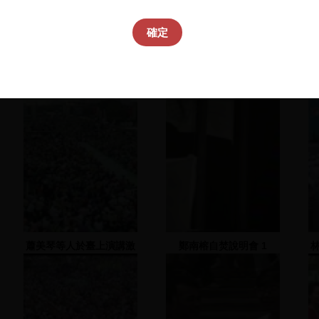
確定
蕭美琴等人於臺上演講激
鄭南榕自焚說明會 1
勵群眾