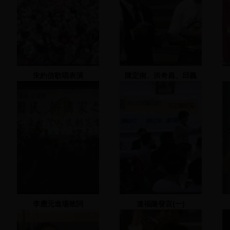
朱約信歌唱表演
陳定南、洪奇昌、邱義
仁、蔡有全率眾遊行
李應元進場致詞
連福隆發言(一)