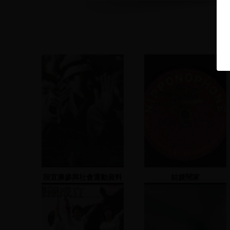
段宜康參與社會運動資料
姑嫂鬧家
照片