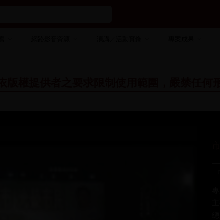
薦
網路影音資源
演講／活動實錄
專案成果
依版權提供者之要求限制使用範圍，嚴禁任何
專
主
總