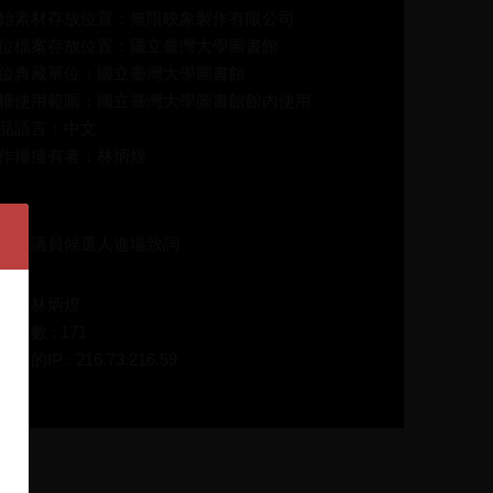
始素材存放位置：無限映象製作有限公司
位檔案存放位置：國立臺灣大學圖書館
位典藏單位：國立臺灣大學圖書館
權使用範圍：國立臺灣大學圖書館館內使用
品語言：中文
作權擁有者：林炳煌
介：
雄市議員候選人進場致詞
碼：林炳煌
放次數 : 171
在的IP : 216.73.216.59