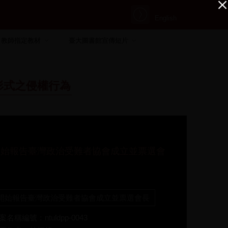
English
教師指定教材
臺大圖書館宣傳短片
形式之侵權行為
開始報告臺灣政治受難者協會成立並票選會
長
開始報告臺灣政治受難者協會成立並票選會長
案名稱編號：ntuldpp-0043