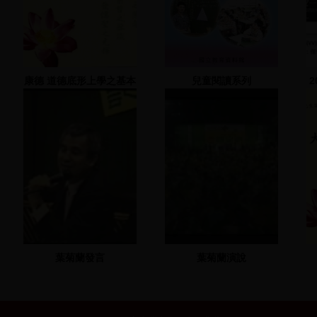
康德 道德底形上學之基本
兒童閱讀系列
原則 12-13
葉菊蘭發言
葉菊蘭演說