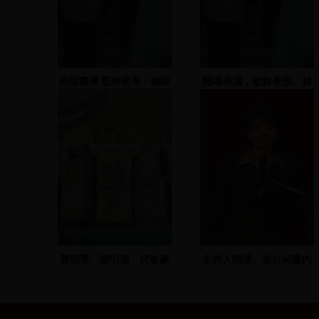
相信臺灣 堅持改革－總統
開場表演，歌舞表演、林
提名造勢晚會
光華致詞，蘇治芬、謝志
偉RAP
蔡明憲、謝明源、何敏豪
主持人開場、並介紹黨內
致詞
初選人員