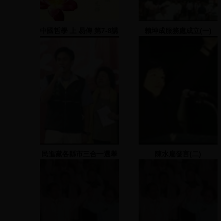
中國哲學 上 易傳 第7-8講
賴坤成服務處成立(一)
民進黨各縣市三合一選舉
陳水扁發言(二)
造勢大會(曹啟鴻) 2
2005.11.19