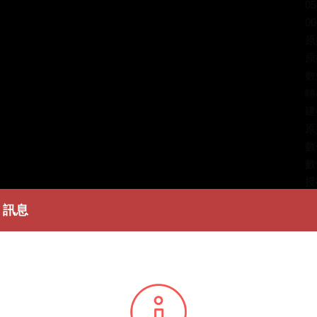
05
00
原
原
數
轉
建
原
數
數
授
作
訊息
著
簡
開
條