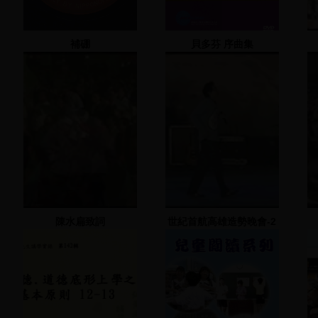
補硼
貝多芬 序曲集
陳水扁致詞
世紀首航高雄造勢晚會-2
2001.11.26