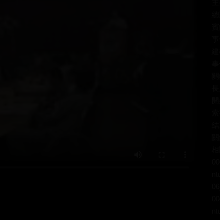
主
總
賓
事
建
事
關
長
開
索
結
關
相
00
nt
06
00
nt