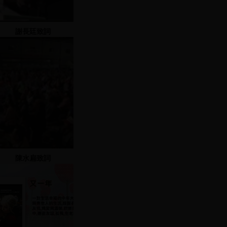
謝長廷致詞
陳水扁致詞