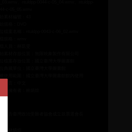
_03.wmv、ntuldpp-0044-c-05_04.wmv、ntuldpp-
44-c-05_05.wmv
始素材編號：43
始規格：DVD
位檔案名稱：ntuldpp-0043-c-06_02.wmv
檔規格：wmv
檔人員：林凱雯
始素材存放位置：無限映象製作有限公司
位檔案存放位置：國立臺灣大學圖書館
位典藏單位：國立臺灣大學圖書館
權使用範圍：國立臺灣大學圖書館館內使用
品語言：中文
作權擁有者：林炳煌
介：
始報告臺灣政治受難者協會成立並票選會長
碼：林炳煌