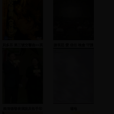
貝多芬 第三號交響曲<<英
謝長廷 愛 信任 晚會 守護
雄>>,作品55
臺灣 守護民主
賴清德發表演說及拓手印
場地