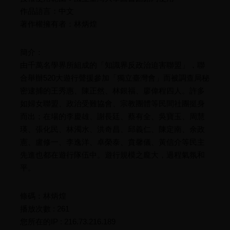
作品語言：中文
著作權擁有者：林炳煌
簡介：
由千萬名學界所組成的「知識界反政治迫害聯盟」，聯
合舉辦520大遊行聲援參加「獨立臺灣會」而被調查局秘
密逮捕的王秀惠、陳正然、林銀福、廖偉程四人。許多
如婦女聯盟、政治受難協會、宗教團體等民間社團挺身
而出；在場的李慶雄、謝長廷、蔡有全、吳寶玉、周慧
瑛、張化民、林濁水、洪奇昌、邱義仁、陳定南、余政
憲、盧修一、李逸洋、卓榮泰、賁馨儀、黃信介等民主
先進也都在遊行隊伍中。遊行規模之龐大，過程氣氛和
平。
條碼：林炳煌
播放次數 : 261
您所在的IP : 216.73.216.189