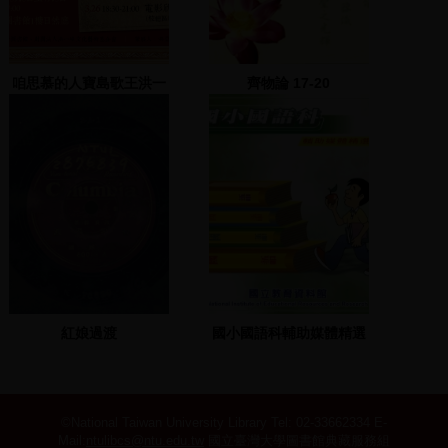
咱思慕的人寶島歌王洪一
齊物論 17-20
峰特展~阿爸~映後座談
紅娘過渡
國小國語科輔助媒體精選
©National Taiwan University Library
Tel: 02-33662334 E-
Mail:
ntulibcs@ntu.edu.tw
國立臺灣大學圖書館典藏服務組