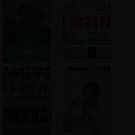
陳水扁上台尋求支持並發
「瀕臨邊緣的人」映後座
表演說
談