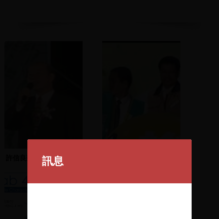
許信良致詞及表揚建黨黨
劉瑞龍、陳水扁發表演說
訊息
員