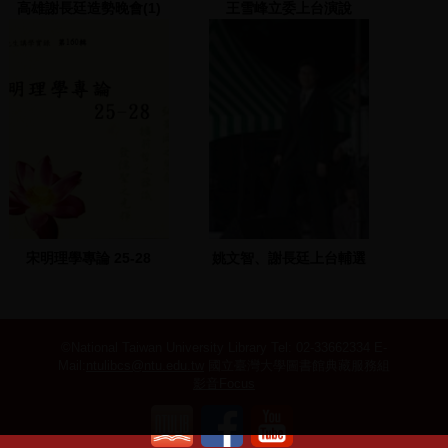
高雄謝長廷造勢晚會(1)
王雪峰立委上台演說
2002.11.24 高雄市科學工
藝博物館
宋明理學專論 25-28
姚文智、謝長廷上台輔選
©National Taiwan University Library
Tel: 02-33662334 E-
Mail:
ntulibcs@ntu.edu.tw
國立臺灣大學圖書館典藏服務組
影音Focus