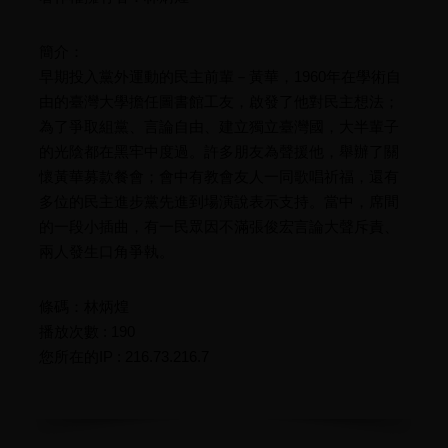
簡介：
早期投入黨外運動的民主前輩－黃華，1960年在學術自
由的臺灣大學擔任圖書館工友，啟發了他對民主想法；
為了爭取組黨、言論自由、建立獨立臺灣國，大半輩子
的光陰都在黑牢中度過。許多朋友為聲援他，舉辦了關
懷黃華募款餐會；會中有教會友人一同歌唱祈福，還有
多位的民主進步黨先進到場演說表示支持。當中，席間
的一段小插曲，有一民眾因不滿張俊宏言論大聲斥責、
兩人發生口角爭執。
條碼：林炳煌
播放次數 : 190
您所在的IP : 216.73.216.7