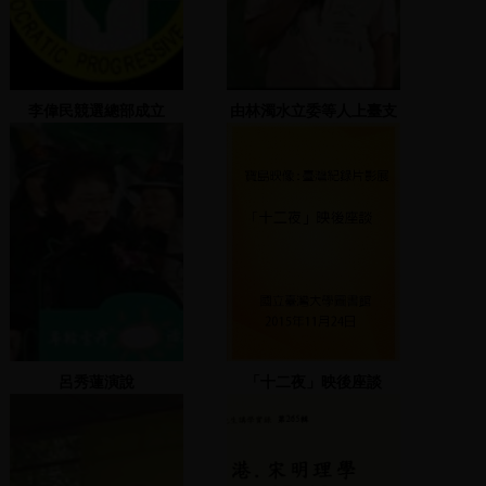
李偉民競選總部成立
由林濁水立委等人上臺支
持邱太三
呂秀蓮演說
「十二夜」映後座談