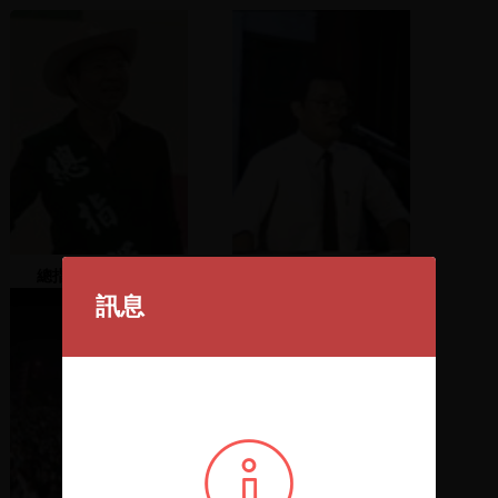
總指揮洪奇昌開場
柯家聲發表競選演說
訊息