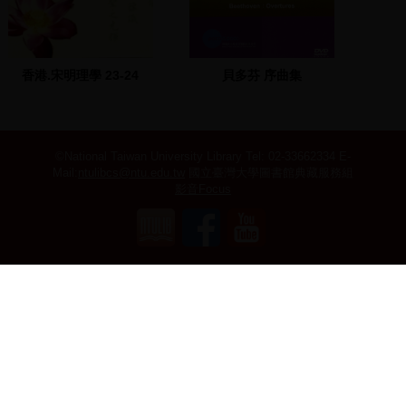
香港.宋明理學 23-24
貝多芬 序曲集
©National Taiwan University Library
Tel: 02-33662334 E-
Mail:
ntulibcs@ntu.edu.tw
國立臺灣大學圖書館典藏服務組
影音Focus