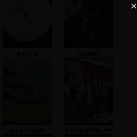
姜女過十刧
張俊雄致詞
陳水扁至校園參觀
黃信介卸任黨主席，由許
信良擔任