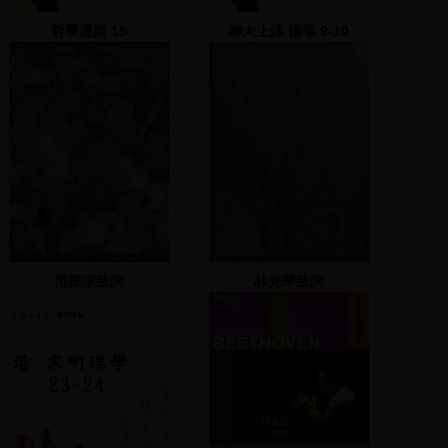
哲學漫談 15
師大上課 佛學 9-10
范振宗致詞
林光華致詞