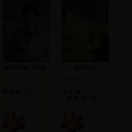
樂器演奏表演、鄭文燦、
謝長廷致詞
吳冠良致詞