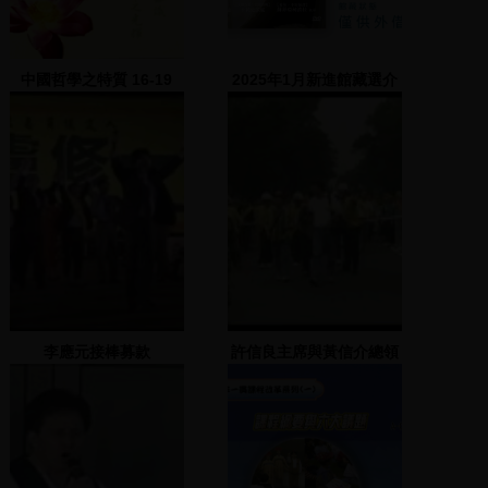
中國哲學之特質 16-19
2025年1月新進館藏選介
李應元接棒募款
許信良主席與黃信介總領
隊帶領遊行隊伍，要求總
統直選