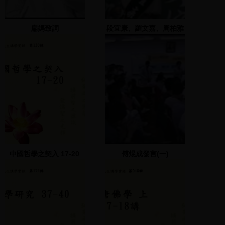
扁媽致詞
段宜康、羅文嘉、周柏雅
致詞
中國哲學之契入 17-20
傅焜成發言(一)