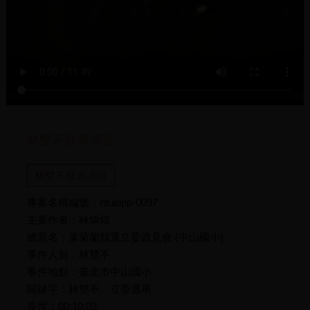
林雙不發表演說
林雙不發表演說
專案名稱編號：ntuldpp-0097
主要作者：林炳煌
總題名：葉菊蘭競選立委政見會 (中山國小)
事件人員：林雙不
事件地點：臺北市中山國小
關鍵字：林雙不、立委選舉
長度：00:10:03