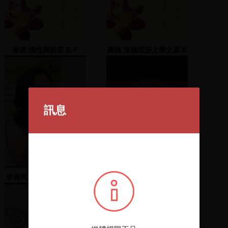
香港.佛性與般若 E-F
康德 道德底形上學之基本
原則 3-5
訊息
李偉民、黃慶林、劉世芳
見水鴨
致詞