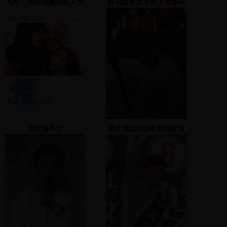
九年一貫課程藝術與人文
蘇貞昌充當主持人與施明
領域 1
德、許信良介紹黨籍國大
代表
老爸搞不定
蝸牛族826忠孝東路夜宿