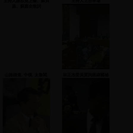
主持人謝欣霓上臺、蘇貞
主持人上台串場
昌、蘇嘉全致詞
山路踏查. 中橫. 太魯閣.
林正杰委員質詢蔣緯國秘
Tarako Gorge
書長