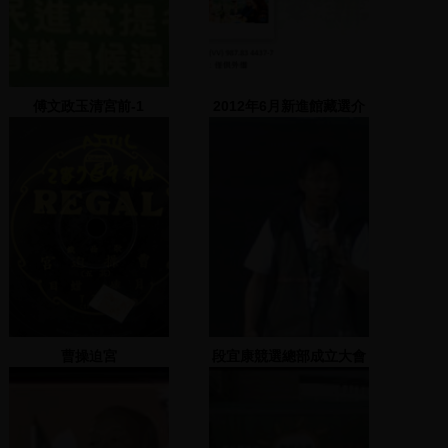
傅文政玉清宮前-1
2012年6月新進館藏選介
曹操迫宮
段宜康競選總部成立大會
(1) 2007.11.17