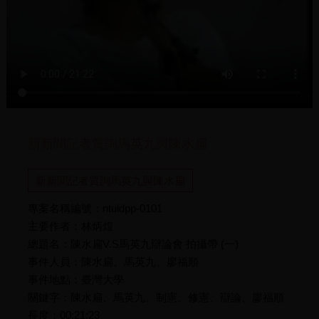
新新聞記者質詢馬英九與陳水扁
新新聞記者質詢馬英九與陳水扁
專案名稱編號：ntuldpp-0101
主要作者：林炳煌
總題名：陳水扁V.S馬英九辯論會 拍攝帶 (一)
事件人員：陳水扁、馬英九、廖福順
事件地點：臺灣大學
關鍵字：陳水扁、馬英九、制憲、修憲、辯論、廖福順
長度：00:21:23