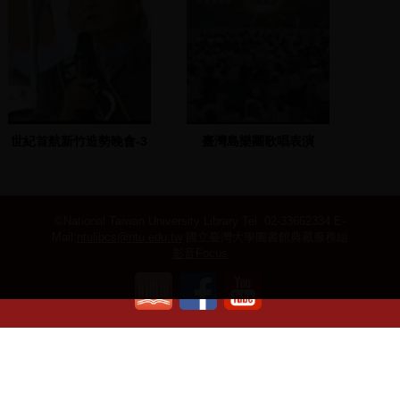
世紀首航新竹造勢晚會-3
臺灣島樂團歌唱表演
2001.11.23
©National Taiwan University Library
Tel: 02-33662334 E-
Mail:
ntulibcs@ntu.edu.tw
國立臺灣大學圖書館典藏服務組
影音Focus