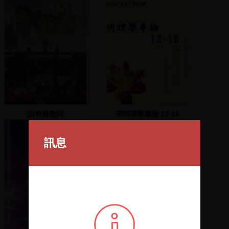
洪奇昌致詞
宋明理學專論 13-16
訊息