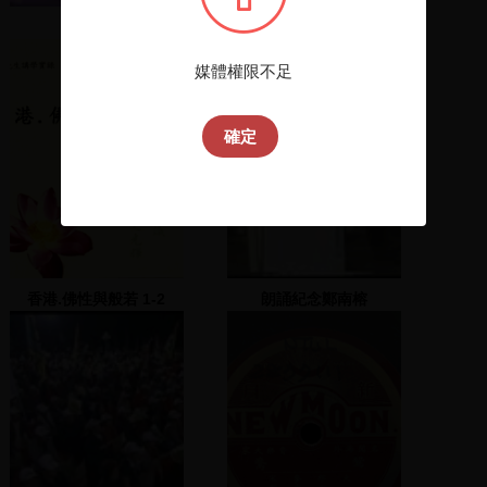
來賓演講
洪奇昌演說，要求釋放許
曹德與蔡有全
媒體權限不足
確定
香港.佛性與般若 1-2
朗誦紀念鄭南榕