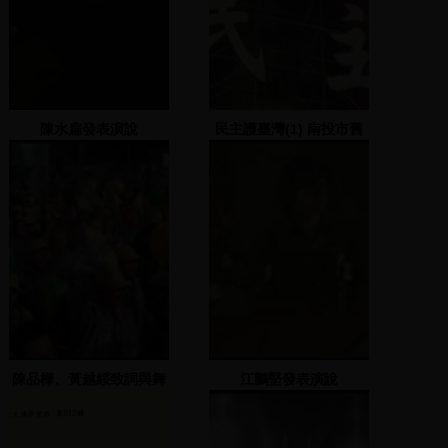
陳水扁發表演說
民主護臺灣(1) 南投市舊
公路局大樓
陳品樺、黃越綏致詞與舞
江鵬堅發表演說
蹈表演