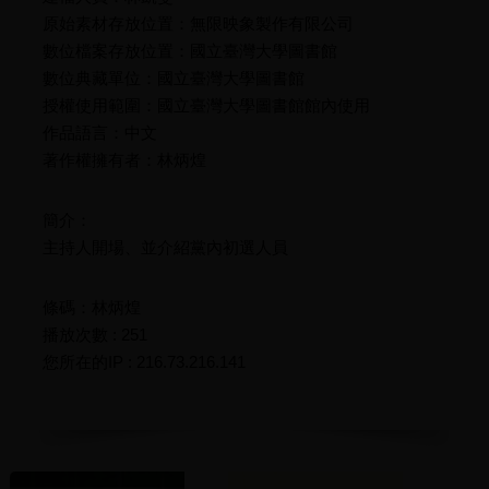
原始素材存放位置：無限映象製作有限公司
數位檔案存放位置：國立臺灣大學圖書館
數位典藏單位：國立臺灣大學圖書館
授權使用範圍：國立臺灣大學圖書館館內使用
作品語言：中文
著作權擁有者：林炳煌
簡介：
主持人開場、並介紹黨內初選人員
條碼：林炳煌
播放次數 : 251
您所在的IP : 216.73.216.141