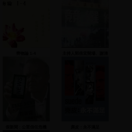
齊物論 1-4
主持人郭倍宏開場、謝清
文、李登財致詞
假新聞 : 公眾信任危機
麂皮：永不滿足