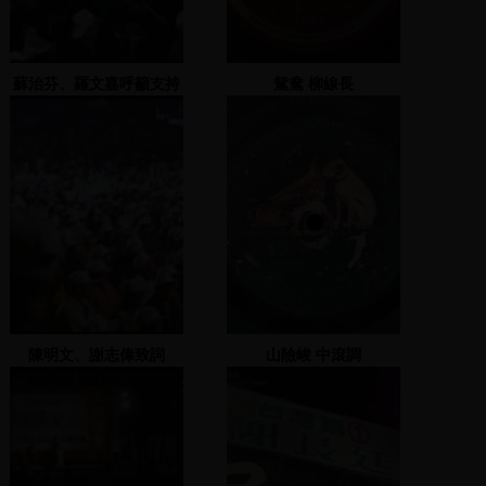
蘇治芬、羅文嘉呼籲支持
鴛鴦 柳線長
柯建銘
陳明文、謝志偉致詞
山險峻 中滾調