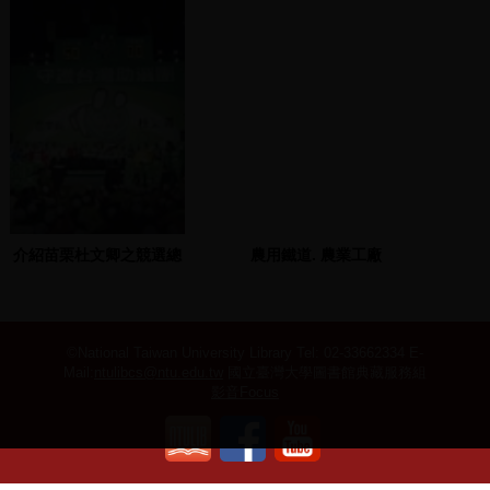
介紹苗栗杜文卿之競選總
農用鐵道. 農業工廠
部
©National Taiwan University Library
Tel: 02-33662334 E-
Mail:
ntulibcs@ntu.edu.tw
國立臺灣大學圖書館典藏服務組
影音Focus