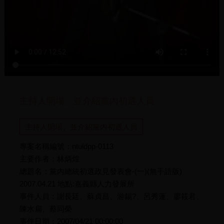
主持人開場、並介紹黨內初選人員
主持人開場、並介紹黨內初選人員
專案名稱編號：ntuldpp-0113
主要作者：林炳煌
總題名：黨內總統初選政見發表會-(一)(無手語版)
2007.04.21 地點:嘉義縣人力發展所
事件人員：謝長廷、蘇貞昌、游錫?、呂秀蓮、廖筱君、
陳水扁、蔡同榮
事件日期：2007/04/21 00:00:00