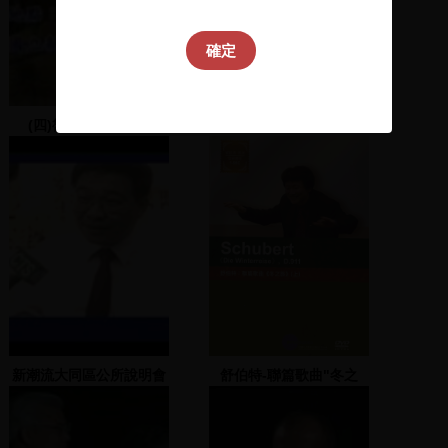
確定
(四)魯凱語、布農語
台灣教育人物誌
新潮流大同區公所說明會
舒伯特-聯篇歌曲"冬之
歌", 作品911. 上
=Schubert : "Die
Winterreise", D.911