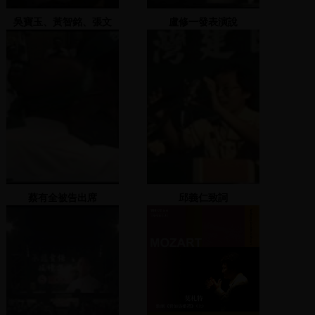
吳寶玉、黃智銘、張文
盧修一發表演說
瑜、黃景熙上台發表演說
蔡有全被告出席
邱義仁致詞