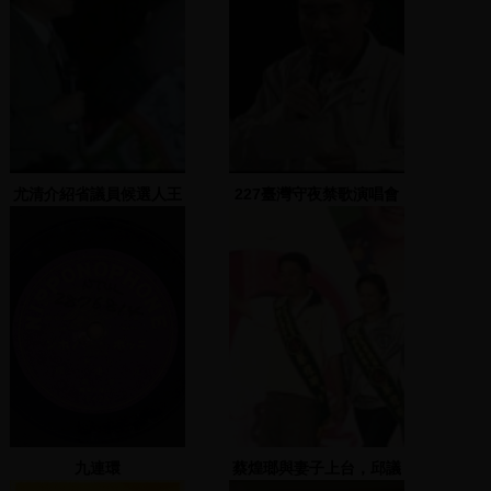
尤清介紹省議員候選人王
227臺灣守夜禁歌演唱會
兆釧、周慧瑛、張金策、
(1) 2000.02.27三重疏洪
尤清峰、劉一德、林錫耀
道
九連環
蔡煌瑯與妻子上台，邱議
瑩、鄭文燦主持，洪敦