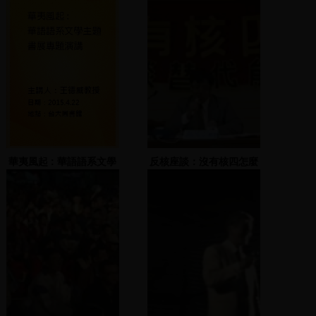
仁、湯火聖上台演說
華夷風起 : 華語語系文學
反核座談：沒有核四怎麼
主題書展專題演講
辦？(2)