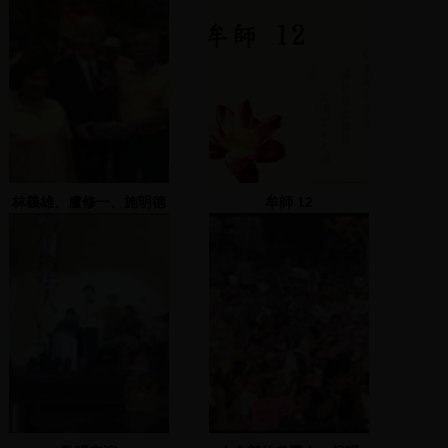
林義雄、盧修一、施明德
牟師 12
與陳郁秀共同為白鷺鷥基
金會剪綵