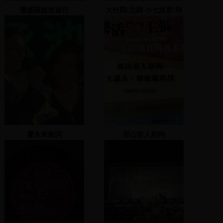
聲援羅益世遊行
大杜悶:北調 小七送君:時
開
廖永來致詞
那山那人那狗