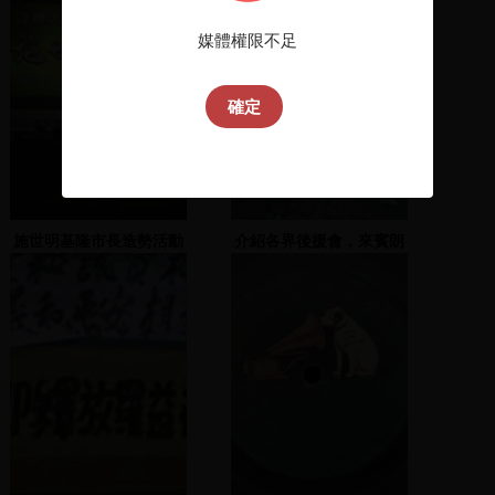
媒體權限不足
確定
施世明基隆市長造勢活動
介紹各界後援會，來賓朗
(上)
誦、致詞