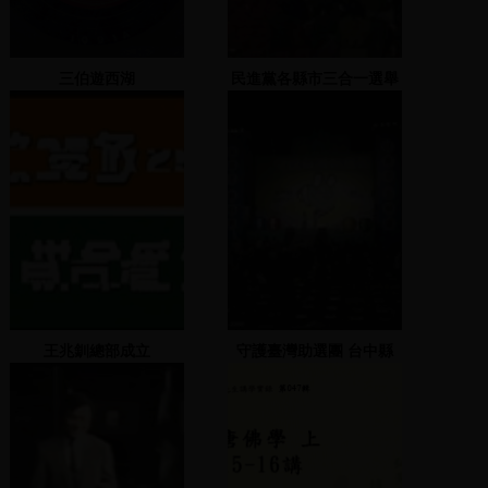
三伯遊西湖
民進黨各縣市三合一選舉
造勢大會 1 (羅文嘉)
2005.11.20
王兆釧總部成立
守護臺灣助選團 台中縣
簡肇棟-2007.12.09 地
點：臺中信泰平氏樹孝路
32-1號巷口