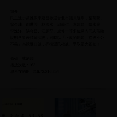
簡介：
民主進步黨推派李建昌參選台北市議員選舉，葉菊蘭、
翁金珠、劉世芳、林濁水、邱義仁、李建昌、陳水扁、
李逸洋、洪奇昌、江鵬堅、盧修一等多位黨內同志蒞臨
說明會發表精闢演說；同時以「正義的鐵鎚、撞破不公
不義」為競選口號，捍衛選民權益、爭取最大福祉！
條碼：林炳煌
播放次數 : 163
您所在的IP : 216.73.216.254