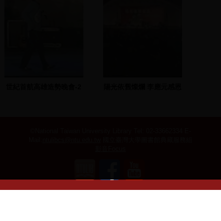
世紀首航高雄造勢晚會-2
陽光依舊燦爛 李應元感恩
2001.11.26
之夜 1
©National Taiwan University Library
Tel: 02-33662334 E-
Mail:
ntulibcs@ntu.edu.tw
國立臺灣大學圖書館典藏服務組
影音Focus