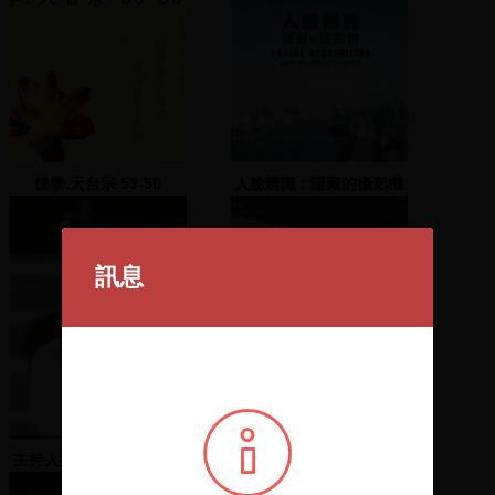
佛學.天台宗 53-56
人臉辨識 : 隱藏的攝影機
訊息
主持人換手，由劉世芳與
民主護臺灣(1) 南投市舊
林永堅接任
公路局大樓