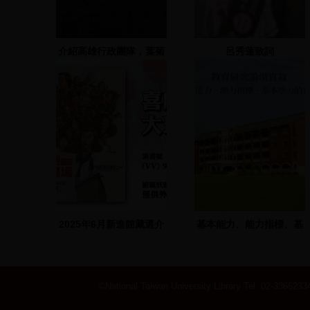
介紹高雄行政團隊，葉菊
呂秀蓮致詞
蘭致詞、林義雄VCR
2025年6月新進館藏選介
基本能力、能力指標、基
本學力的意涵
©National Taiwan University Library
Tel: 02-33662334