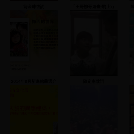
翁金珠致詞
「王哥柳哥遊臺灣(上)」
電影欣賞及映後座談
2014年9月新進館藏選介
陳定南致詞