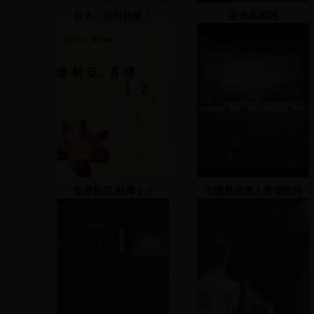
台大，生日快樂！
洪奇昌致詞
香港新亞.易傳 1-2
市議員候選人進場致詞