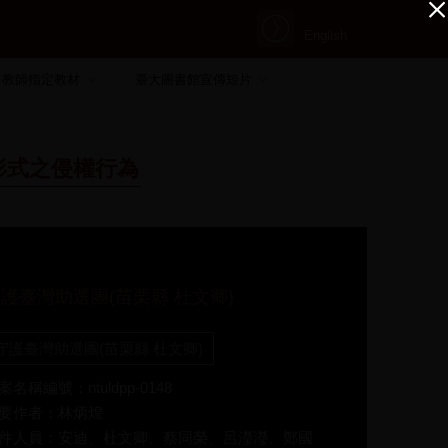
English
教師指定教材
臺大圖書館宣傳短片
形式之侵權行為
護臺灣助選團(苗栗縣 杜文卿)
守護臺灣助選團(苗栗縣 杜文卿)
案名稱編號：ntuldpp-0148
要作者：林炳煌
件人員：安迪、杜文卿、蔡同榮、呂瀅瀅、鄭國