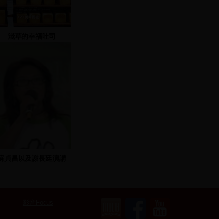
淺草的幸福吐司
蘇貞昌以及謝長廷演講
影音Focus