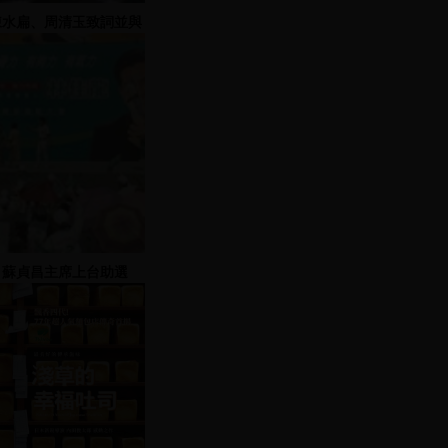
陳水扁、周清玉致詞並與
姚嘉文合唱
蘇貞昌主席上台助選