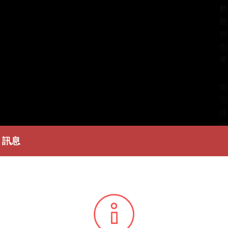
數
數
授
作
著
簡
守
持
鄉
下
訊息
助
發
演
條
播