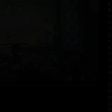
忠
事
關
長
開
索
結
關
相
01
nt
05
原
原
數
轉
建
原