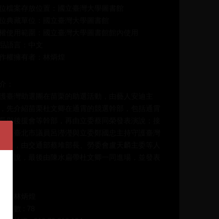
位檔案存放位置：國立臺灣大學圖書館
位典藏單位：國立臺灣大學圖書館
權使用範圍：國立臺灣大學圖書館館內使用
品語言：中文
作權擁有者：林炳煌
介：
護臺灣助選團在苗栗的助選活動，由藝人安迪主
，先介紹苗栗杜文卿在通霄的競選幹部，包括通霄
長與後援會等幹部，再由立委蔡同榮發表演說；接
來由臺北市議員呂瀅瀅與立委鄭國忠主持守護臺灣
選團，由交通部蔡堆部長、勞委會盧天麟主委等人
表演說，最後由陳水扁帶杜文卿一同進場，並發表
說
碼：林炳煌
放次數 : 78