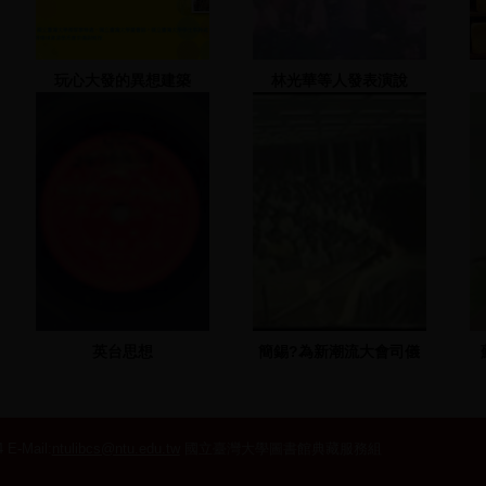
玩心大發的異想建築
林光華等人發表演說
英台思想
簡錫?為新潮流大會司儀
 E-Mail:
ntulibcs@ntu.edu.tw
國立臺灣大學圖書館典藏服務組