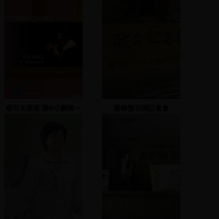
柴可夫斯基 降B小調第一
蘇煥智召開記者會
號鋼琴協奏曲,作品23