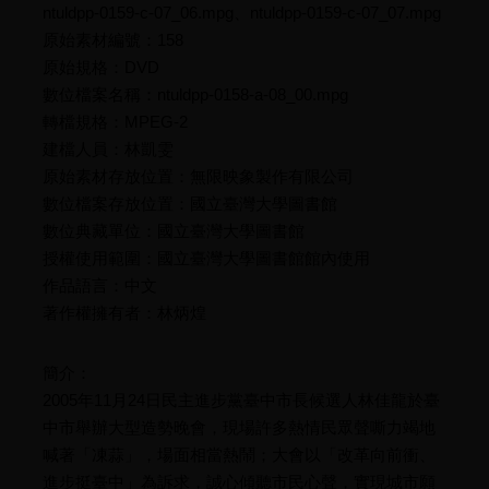
ntuldpp-0159-c-07_06.mpg、ntuldpp-0159-c-07_07.mpg
原始素材編號：158
原始規格：DVD
數位檔案名稱：ntuldpp-0158-a-08_00.mpg
轉檔規格：MPEG-2
建檔人員：林凱雯
原始素材存放位置：無限映象製作有限公司
數位檔案存放位置：國立臺灣大學圖書館
數位典藏單位：國立臺灣大學圖書館
授權使用範圍：國立臺灣大學圖書館館內使用
作品語言：中文
著作權擁有者：林炳煌
簡介：
2005年11月24日民主進步黨臺中市長候選人林佳龍於臺
中市舉辦大型造勢晚會，現場許多熱情民眾聲嘶力竭地
喊著「凍蒜」，場面相當熱鬧；大會以「改革向前衝、
進步挺臺中」為訴求，誠心傾聽市民心聲，實現城市願