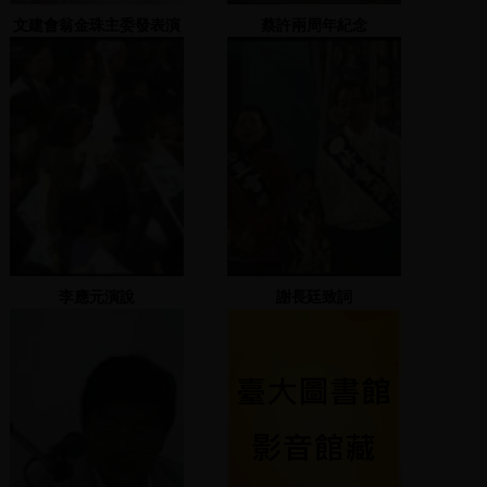
文建會翁金珠主委發表演
蔡許兩周年紀念
說
李應元演說
謝長廷致詞