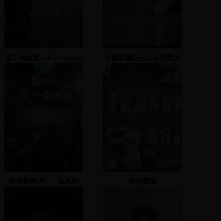
還不到絕望 = It’s not yet
台塑集團王永在台翔航太
dark
工業發表會演說
許根尉致詞、「逆風行
遊行畫面
腳」VCR播放，介紹行腳
團成員並致詞