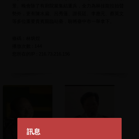
景。晚會除了有府院黨集結重兵，全力為林佳龍拉抬聲
勢外，更有陳水扁、呂秀蓮、謝長廷、李應元、蔡英文
等多位重要貴賓親臨站臺，盼將臺中市一舉拿下。
條碼：林炳煌
播放次數 : 144
您所在的IP : 216.73.216.196
訊息