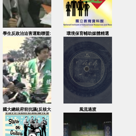
學生反政治迫害運動聯盟:
環境保育輔助媒體精選
台北車站靜坐
國大總統府前抗議(反核大
風流過渡
遊行)