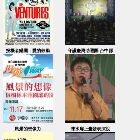
投機者樂團：愛的鼓勵
守護臺灣助選團 台中縣
簡肇棟-2007.12.09 地
點：臺中信泰平氏樹孝路
32-1號巷口
風景的想像力
陳水扁上臺發表演說