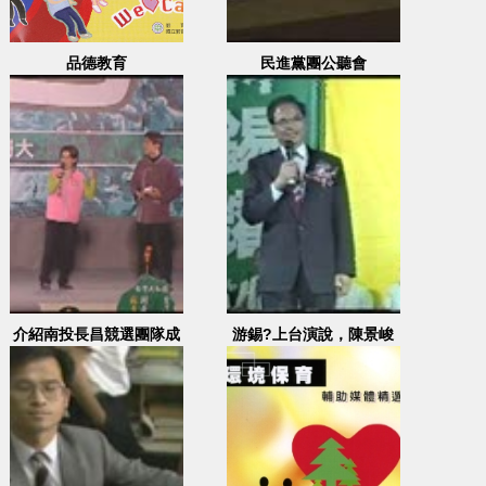
品德教育
民進黨團公聽會
介紹南投長昌競選團隊成
游錫?上台演說，陳景峻
員、林宗男致詞
上台演唱