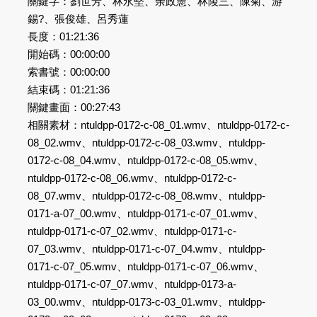
關鍵字：劉世芳、林永堅、余政憲、林陵三、陳菊、游
錫?、張俊雄、呂秀蓮
長度：01:21:36
開始碼：00:00:00
索書號：00:00:00
結束碼：01:21:36
關鍵畫面：00:27:43
相關素材：ntuldpp-0172-c-08_01.wmv、ntuldpp-0172-c-
08_02.wmv、ntuldpp-0172-c-08_03.wmv、ntuldpp-
0172-c-08_04.wmv、ntuldpp-0172-c-08_05.wmv、
ntuldpp-0172-c-08_06.wmv、ntuldpp-0172-c-
08_07.wmv、ntuldpp-0172-c-08_08.wmv、ntuldpp-
0171-a-07_00.wmv、ntuldpp-0171-c-07_01.wmv、
ntuldpp-0171-c-07_02.wmv、ntuldpp-0171-c-
07_03.wmv、ntuldpp-0171-c-07_04.wmv、ntuldpp-
0171-c-07_05.wmv、ntuldpp-0171-c-07_06.wmv、
ntuldpp-0171-c-07_07.wmv、ntuldpp-0173-a-
03_00.wmv、ntuldpp-0173-c-03_01.wmv、ntuldpp-