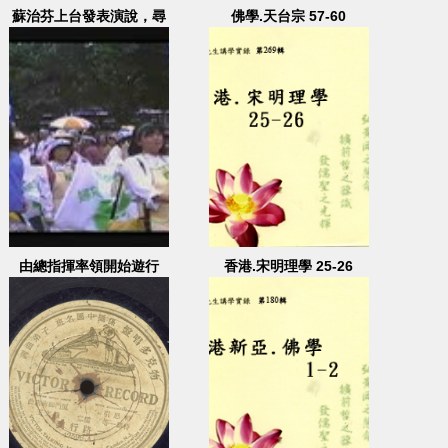
蘇治芬上台發表演說，尋
佛學.天台宗 57-60
求支持
由總指揮率領開始遊行
香港.宋明理學 25-26