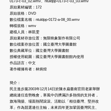
0173-c-03_02.wmv、ntuldpp-0173-c-03_03.wmv
原始素材編號：172
原始規格：DVD
數位檔案名稱：ntuldpp-0172-a-08_00.wmv
轉檔規格：wmv
建檔人員：林凱雯
原始素材存放位置：無限映象製作有限公司
數位檔案存放位置：國立臺灣大學圖書館
數位典藏單位：國立臺灣大學圖書館
授權使用範圍：國立臺灣大學圖書館館內使用
作品語言：中文
著作權擁有者：林炳煌
簡介：
民主進步黨2003年12月14日於陳水扁臺南官田老家舉辦
總統連任造勢晚會，寒風中仍擠滿許多熱情的支持者，
旗海飛揚、場面熱鬧滾滾。活動以「相信臺灣、堅持改
革」作為競選連任主軸，未來四年更加鞏固臺灣民主、