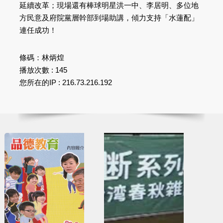
延續改革；現場還有棒球明星洪一中、李居明、多位地
方民意及府院黨層幹部到場助講，傾力支持「水蓮配」
連任成功！
條碼：林炳煌
播放次數 : 145
您所在的IP : 216.73.216.192