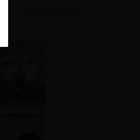
守護臺灣助選團舞蹈表
演，江霞、謝志偉、蔡堆
等人發表演說