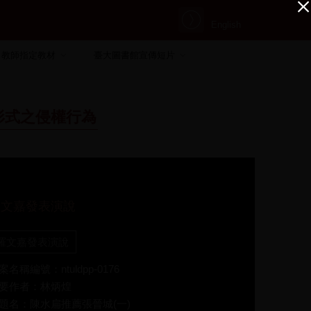
English
教師指定教材
臺大圖書館宣傳短片
形式之侵權行為
羅文嘉發表演說
羅文嘉發表演說
案名稱編號：ntuldpp-0176
要作者：林炳煌
題名：陳水扁推薦張晉城(一)