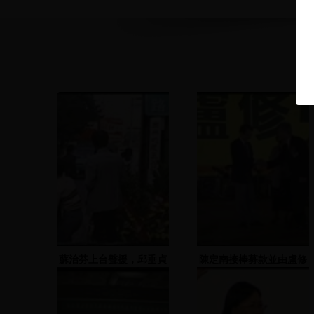
蘇治芬上台聲援，邱垂貞
陳定南接棒募款並由盧修
及顏錦福上台演說
一與陳定南上台演說