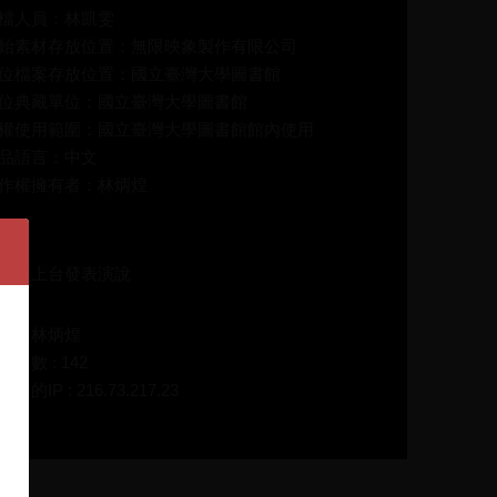
檔人員：林凱雯
始素材存放位置：無限映象製作有限公司
位檔案存放位置：國立臺灣大學圖書館
位典藏單位：國立臺灣大學圖書館
權使用範圍：國立臺灣大學圖書館館內使用
品語言：中文
作權擁有者：林炳煌
介：
文嘉上台發表演說
碼：林炳煌
放次數 : 142
在的IP : 216.73.217.23