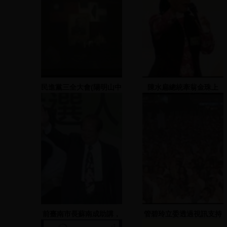
民進黨三全大會(陽明山中
陳水扁總統牽翁金珠上
山樓)
台，並發表演說
前臺南市長蘇南成助講，
管碧玲立委透過視訊支持
王定宇縣議員、立委謝欣
陳菊，李昆澤等人上臺發