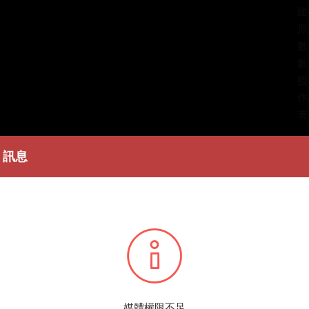
建
原
數
數
授
作
著
簡
訊息
羅
條
播
您所
媒體權限不足