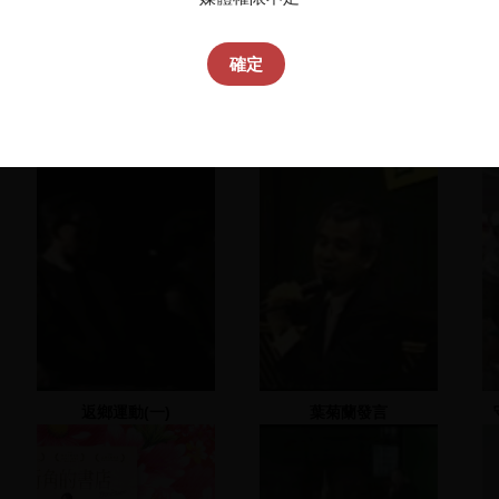
確定
返鄉運動(一)
葉菊蘭發言