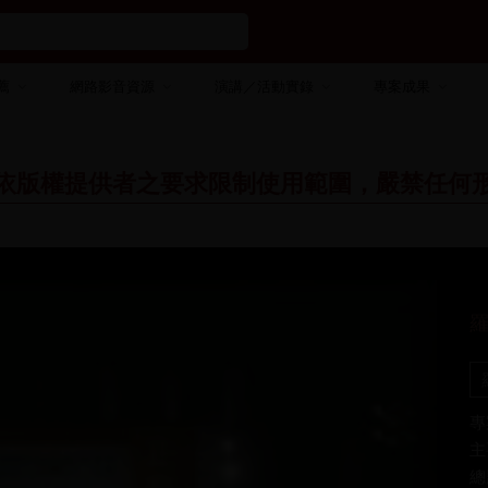
薦
網路影音資源
演講／活動實錄
專案成果
依版權提供者之要求限制使用範圍，嚴禁任何
專
主
總