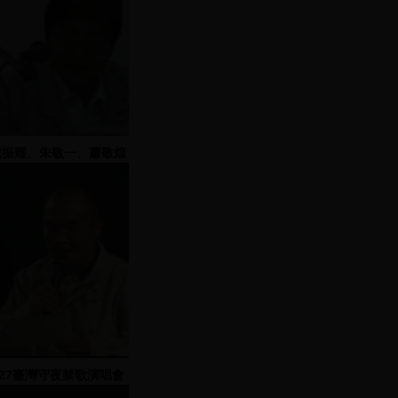
戴振耀、朱敬一、蕭敬煌
致詞
227臺灣守夜禁歌演唱會
1) 2000.02.27三重疏洪