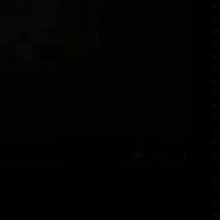
事
事
關
長
開
索
結
關
相
01
nt
05
01
nt
原
原
數
轉