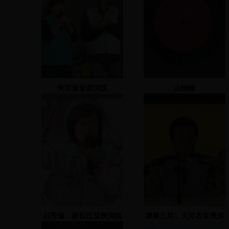
黃宗源發表演說
山險峻
呂秀蓮、謝長廷發表演說
陳菊主持，支持者發表演
說