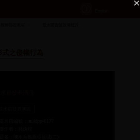
English
教師指定教材
臺大圖書館宣傳短片
形式之侵權行為
陳水扁發表演說
陳水扁發表演說
案名稱編號：ntuldpp-0177
要作者：林炳煌
題名：陳水扁推薦張晉城(二)