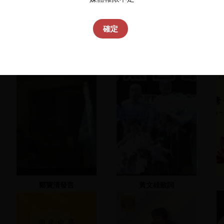
確定
鄭寶清發言
黃文雄致詞