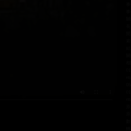
事
事
關
長
開
索
結
關
相
01
nt
05
01
nt
原
原
數
轉