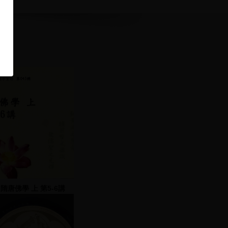
隋唐佛學 上 第5-6講