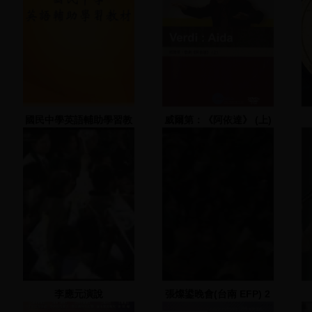
國民中學英語輔助學習教
威爾第：《阿依達》 (上)
材
李應元演說
張燦鍙晚會(台南 EFP) 2