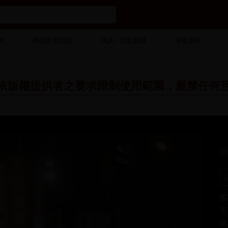
薦
網路影音資源
演講／活動實錄
專案成果
依版權提供者之要求限制使用範圍，嚴禁任何
專
主
總