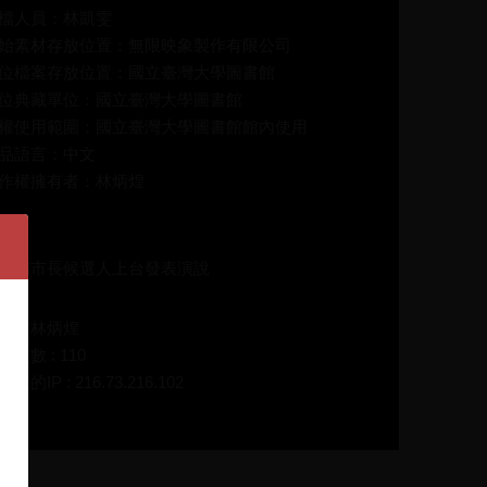
檔人員：林凱雯
始素材存放位置：無限映象製作有限公司
位檔案存放位置：國立臺灣大學圖書館
位典藏單位：國立臺灣大學圖書館
權使用範圍：國立臺灣大學圖書館館內使用
品語言：中文
作權擁有者：林炳煌
介：
水扁市長候選人上台發表演說
碼：林炳煌
放次數 : 110
在的IP : 216.73.216.102