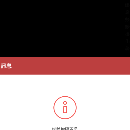
建
原
數
數
授
作
著
簡
訊息
陳
條
播
您所
媒體權限不足