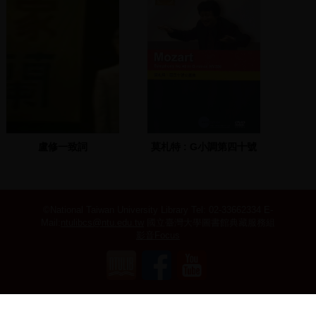
盧修一致詞
莫札特 : G小調第四十號
交響曲, 作品550=Mozart
: symphony No.40 in G
minor, KV550
©National Taiwan University Library
Tel: 02-33662334 E-
Mail:
ntulibcs@ntu.edu.tw
國立臺灣大學圖書館典藏服務組
影音Focus