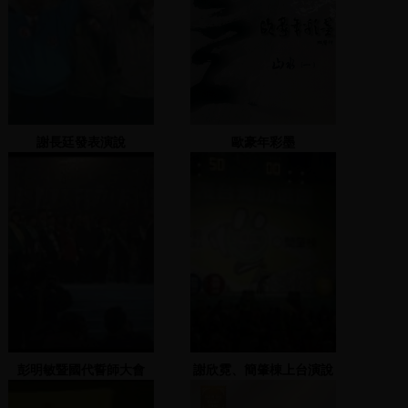
謝長廷發表演說
歐豪年彩墨
彭明敏暨國代誓師大會
謝欣霓、簡肇棟上台演說