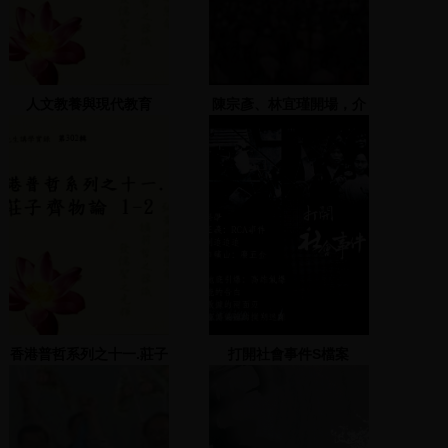
人文教養與現代教育
陳宗彥、林宜瑾開場，介
紹黨籍候選人，黃昭輝致
詞陳其邁、李昆澤致詞
香港普哲系列之十一.莊子
打開社會事件S檔案
齊物論 1-2