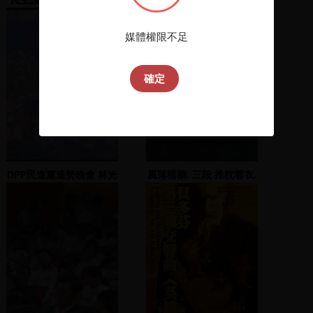
公路局大樓
媒體權限不足
確定
DPP民進黨造勢晚會 林光
風落梧桐. 三段 推枕着衣.
華(2)
全段