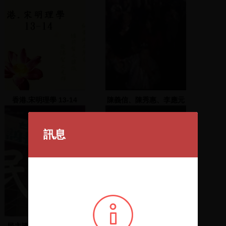
香港.宋明理學 13-14
陳義信、陳秀惠、李應元
夫人上臺發表演說尋求支
持
訊息
民主護臺灣(1) 南投市舊
紅樓夢