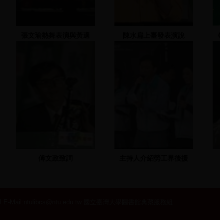
張文瑜熱舞表演與黃適
陳水扁上臺發表演說
卓、黃宗源上台助選
傅文政致詞
主持人介紹勞工界後援
會、謝長廷致詞
 E-Mail:
ntulibcs@ntu.edu.tw
國立臺灣大學圖書館典藏服務組