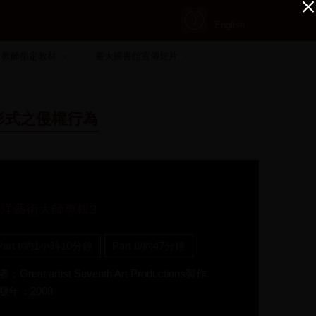
English
教師指定教材
臺大圖書館宣傳短片
形式之侵權行為
西洋藝術大師專輯3
Part I/約1小時10分鐘
Part II/約47分鐘
：Great artist Seventh Art Productions製作
版年：2008