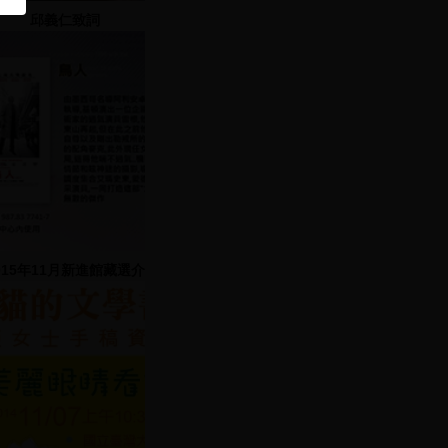
邱義仁致詞
015年11月新進館藏選介