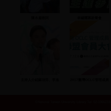
陳水扁致詞
林錫耀募款餐會
主持人介紹蘇治芬、李進
2017臺灣OCLC管理成員
勇、鄭東來、張富美
館聯盟會員大會
©National Taiwan University Library
Tel: 02-33662334