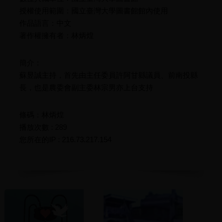
授權使用範圍：國立臺灣大學圖書館館內使用
作品語言：中文
著作權擁有者：林炳煌
簡介：
蘇昱誠主持，首先由主任委員許阿甘縣議員、前南投縣
長，也是農委會副主委林宗男亦上台支持
條碼：林炳煌
播放次數 : 289
您所在的IP : 216.73.217.154