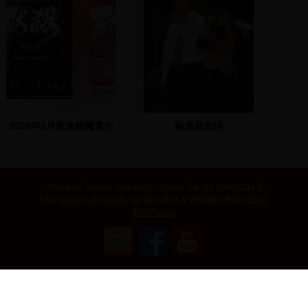
2026年2月新進館藏選介
蘇貞昌致詞
©National Taiwan University Library
Tel: 02-33662334 E-
Mail:
ntulibcs@ntu.edu.tw
國立臺灣大學圖書館典藏服務組
影音Focus