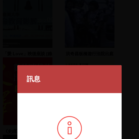
「愛 Love」映後座談 [錄
洪奇昌板橋遊行法院出庭
影資料] : 愛,是這世上最
簡單卻也最困難的事
訊息
《史繹》50週年紀念系列
牟宗三錄音集.天台華嚴
演講 - 如何把文字放在版
9-10、21-22