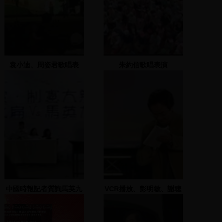
袁小迪、周姿君歌唱表
朱約信歌唱表演
演、楊華四句聯歌謠表演
中國時報記者質詢馬英九
VCR播放、彭明敏、謝聰
與陳水扁
敏、張慶惠上臺，彭明敏
致詞