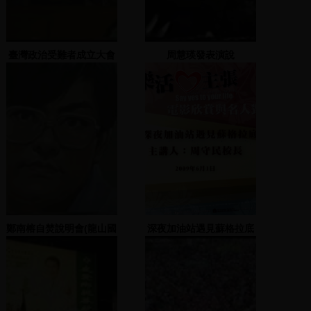
臺灣政治受難者成立大會
周慧瑛發表演說
(晚會)：金華國中操場(2)
鄭南榕自焚說明會(龍山國
深夜加油站遇見蘇格拉底
小)(一)