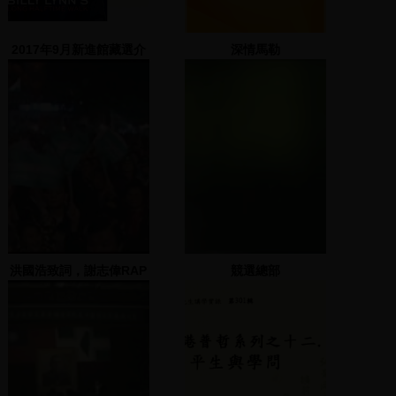
2017年9月新進館藏選介
深情馬勒
洪國浩致詞，謝志偉RAP
競選總部
表演並致詞，蔡煌瑯致詞