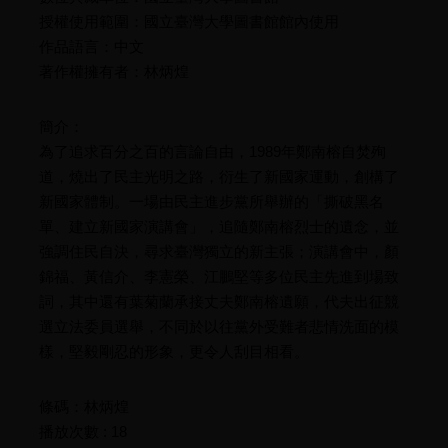
授權使用範圍：國立臺灣大學圖書館館內使用
作品語言：中文
著作權擁有者：林炳煌
簡介：
為了追求百分之百的言論自由，1989年鄭南榕自焚殉
道，燒出了民主光明之路，衍生了新國家運動，創構了
新國家體制。一場由民主進步黨所舉辦的「撕破黑名
單、建立新國家演講會」，追隨鄭南榕烈士的遺念，並
強調住民自決，尋求臺灣獨立的新主張；演講會中，顏
錦福、黃信介、李憲榮、江鵬堅等多位民主先進到場致
詞，其中還有葉菊蘭承接丈夫鄭南榕遺願，代夫出征競
選立法委員選舉，不同於以往黨外受難者悲情洗面的模
樣，堅毅剛忍的形象，更令人刮目相看。
條碼：林炳煌
播放次數 : 18