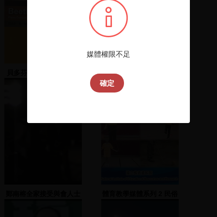
媒體權限不足
貝多芬 : C大調第一號鋼
2025年4月新進館藏選介
琴協奏曲, 作品
確定
15=Beethoven : piano
concerto no.1 in C
major, Op. 15
鄭南榕全家接受與會人士
體育教學媒體系列 2 民俗
鼓掌表示敬意、葉菊蘭發
體育
表演說