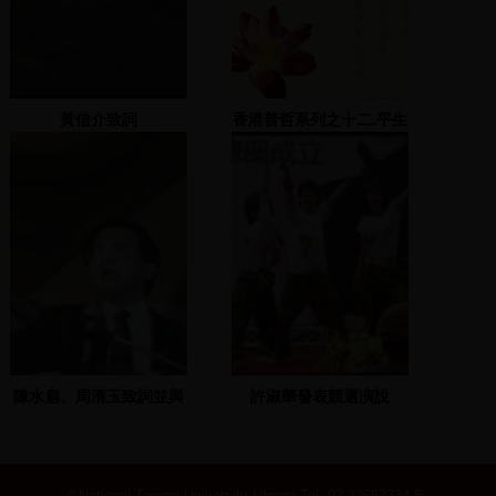
黃信介致詞
香港普哲系列之十二.平生
與學問
陳水扁、周清玉致詞並與
許淑華發表競選演說
姚嘉文合唱
©National Taiwan University Library
Tel: 02-33662334 E-