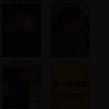
另一雙眼睛 1 教室觀察技
蔡英文等人上臺演說
能及其練習
燈花開 長滾調
段宜康回應