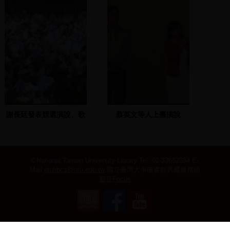
謝長廷發表競選演說、歌
蔡英文等人上臺演說
唱表演
©National Taiwan University Library
Tel: 02-33662334 E-
Mail:
ntulibcs@ntu.edu.tw
國立臺灣大學圖書館典藏服務組
影音Focus