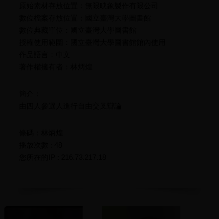
原始素材存放位置：無限映象製作有限公司
數位檔案存放位置：國立臺灣大學圖書館
數位典藏單位：國立臺灣大學圖書館
授權使用範圍：國立臺灣大學圖書館館內使用
作品語言：中文
著作權擁有者：林炳煌
簡介：
由四人參選人進行自由交叉辯論
條碼：林炳煌
播放次數 : 48
您所在的IP : 216.73.217.18