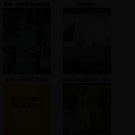
盧修一與陳郁秀站臺演講
陳菊致詞
主持人介紹勞工界後援
主持人段宜康串場、VCR
會、謝長廷致詞
播放