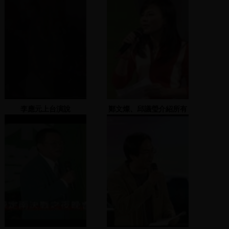
李應元上台演說
鄭文燦、邱議瑩介紹所有
市議員候選人上台