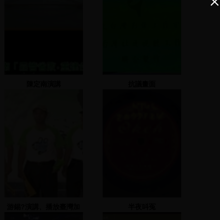
陳定南演講
抗議畫面
游錫?演講、播放臺灣加
半夜呌冤
入聯合國影片