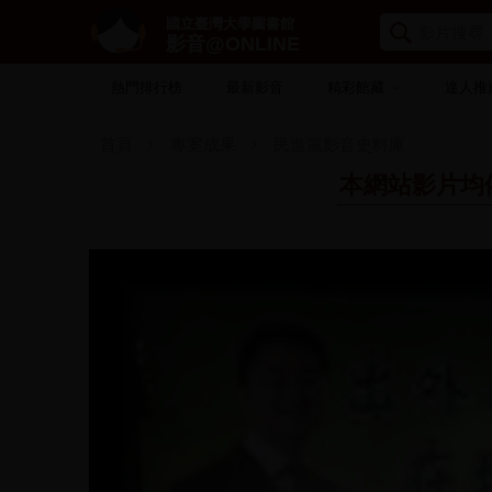
國立臺灣大學圖書館
影音@ONLINE
熱門排行榜
最新影音
精彩館藏
達人推
首頁
專案成果
民進黨影音史料庫
本網站影片均