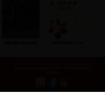
獨臺會臺北車站記者會
香港.宋明理學 19-20
©National Taiwan University Library
Tel: 02-33662334 E-
Mail:
ntulibcs@ntu.edu.tw
國立臺灣大學圖書館典藏服務組
影音Focus