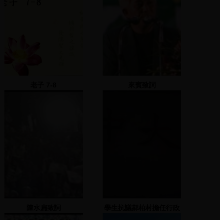
老子 7-8
來賓致詞
陳水扁致詞
學生抗議郝柏村擔任行政
院長