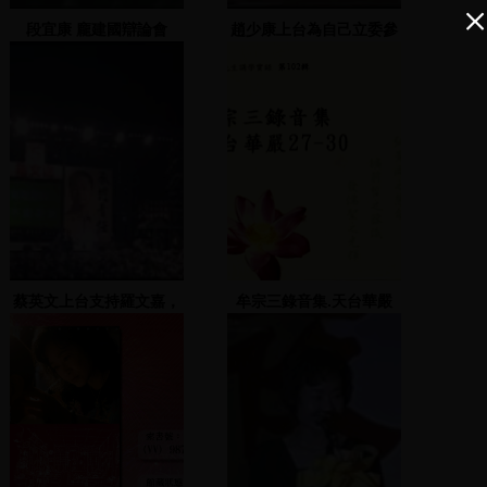
段宜康 龐建國辯論會
趙少康上台為自己立委參
選發表政見
蔡英文上台支持羅文嘉，
牟宗三錄音集.天台華嚴
蕭煌奇演唱
27-30