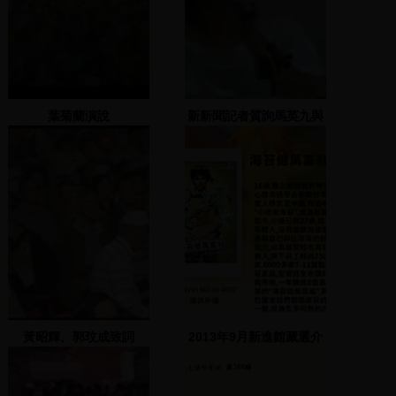
葉菊蘭演說
新新聞記者質詢馬英九與
陳水扁
黃昭輝、郭玟成致詞
2013年9月新進館藏選介