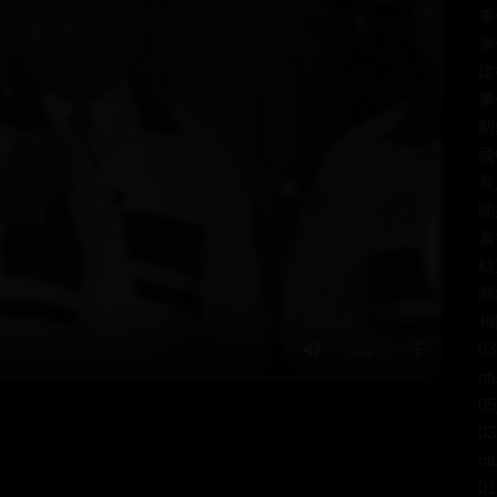
事
事
建
事
關
國
長
開
索
結
關
相
03
nt
05
03
nt
01