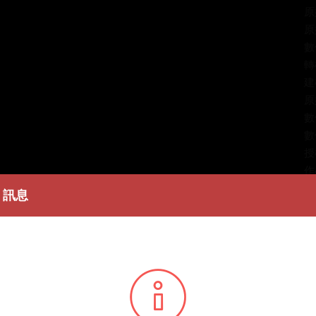
原
原
數
轉
建
原
數
數
授
作
著
訊息
簡
張
條
播