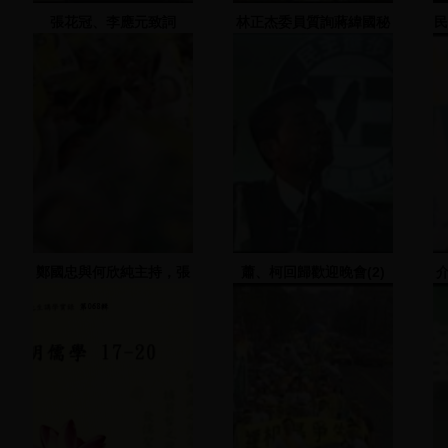
張花冠、李應元致詞
林正杰委員質詢蔣緯國秘
民
書長
鄭國忠與何欣純主持，張
蕭、柯回歸歡迎晚會(2)
俊雄演講