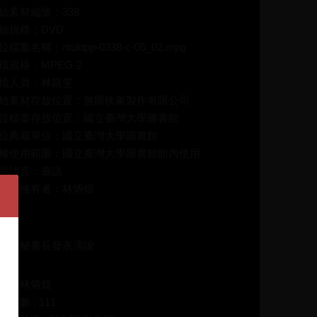
始素材編號：338
始規格：DVD
位檔案名稱：ntuldpp-0338-c-05_02.mpg
檔規格：MPEG-2
檔人員：林凱雯
始素材存放位置：無限映象製作有限公司
位檔案存放位置：國立臺灣大學圖書館
位典藏單位：國立臺灣大學圖書館
權使用範圍：國立臺灣大學圖書館館內使用
品語言：臺語
作權擁有者：林炳煌
介：
俊雄秘書長發表演說
碼：林炳煌
放次數 : 111