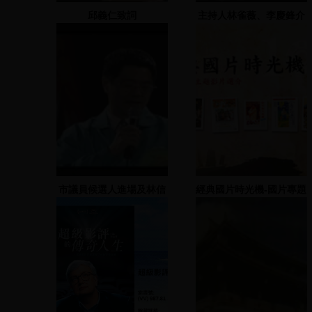
邱義仁致詞
主持人林雀薇、李慶鋒介
紹大鼓陣表演、三重市黨
部工作人員、民代站臺
市議員候選人進場及林信
經典國片時光機-國片專題
義副院長致詞
選介