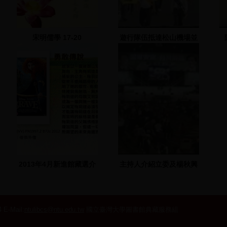
宋明儒學 17-20
遊行隊伍抵達松山機場並
遞交陳情書
2013年4月新進館藏選介
主持人介紹立委及楊秋興
 E-Mail:
ntulibcs@ntu.edu.tw
國立臺灣大學圖書館典藏服務組