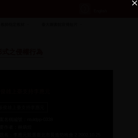
English
教師指定教材
臺大圖書館宣傳短片
形式之侵權行為
張俊雄上臺支持李應元
張俊雄上臺支持李應元
案名稱編號：ntuldpp-0338
要作者：林炳煌
題名：李應元競選臺北市長造勢晚會 2 2002.10.25