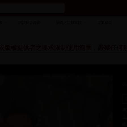
薦
網路影音資源
演講／活動實錄
專案成果
依版權提供者之要求限制使用範圍，嚴禁任何
專
主
總