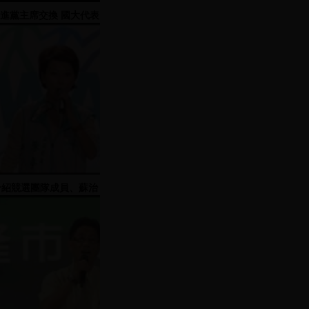
進黨主席交換 國大代表
授旗
介紹競選團隊成員、蘇治
芬、蘇貞昌致詞