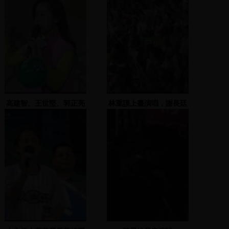
高建智、王世堅、郭正亮
林重謨上臺演唱，謝長廷
發表演說
與民眾共同發表演說