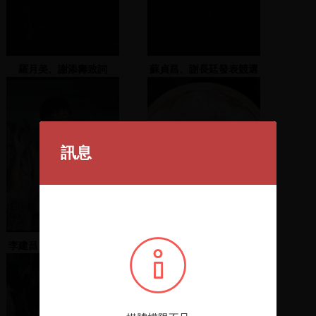
羅月美、謝添壽致詞
蘇貞昌、謝長廷發表競選
演說
訊息
李建昌、王拓、林濁水致
集貨記 共君結托 一欉柳
詞
樹