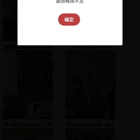
媒體權限不足
確定
臺南縣競選團隊與後援會
師大上課 佛學 17-18
上台及臺南縣長蘇煥智上
台並致詞
第一次世台會遊行(二) 國
邱垂貞演說與演唱「勇敢
父紀念館-中正紀念堂
的臺灣人」