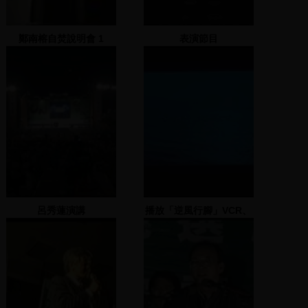
鄭南榕自焚說明會 1
表演節目
呂秀蓮演講
播放「逆風行腳」VCR、
行腳團成員進場、鍾佳濱
致詞