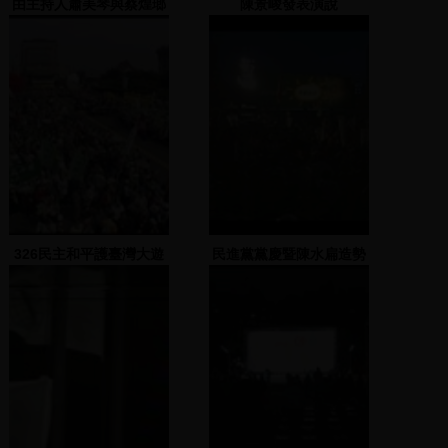
由主持人蕭美琴與蔡煌瑯
陳景峻發表演說
介紹由游錫?主席，再由
朱約信表演
326民主和平護臺灣大遊
民進黨黨慶暨陳水扁造勢
行 (一)
晚會 1999.09.04 高雄(1)