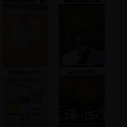
年輕學者期刊撰稿、審查
顏錦福發表演說支持
與編輯之路
鄭南榕告別式現場
洪奇昌發表演說