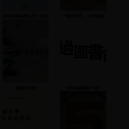
體育教學媒體系列 7 游泳
「重返田野」: 再現凱達
格蘭身影
歐豪年彩墨
你來過圖書館了沒?