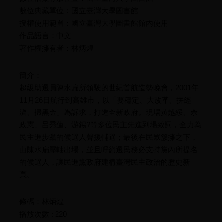
數位典藏單位：國立臺灣大學圖書館
授權使用範圍：國立臺灣大學圖書館館內使用
作品語言：中文
著作權擁有者：林炳煌
簡介：
超級助選員陳水扁所領駛的世紀首航造勢晚會，2001年
11月26日航行到高雄市，以「要穩定、大改革、拼經
濟、掃黑金」為訴求，打造全新政府。現場黃越綏、余
政憲、呂秀蓮、游錫?等多位民主先進到場致詞，全力為
民主進步黨的候選人聲援輔選；最後在民眾簇擁之下，
由陳水扁壓軸出場，並且呼籲選民務必支持黨內所提名
的候選人，讓民進黨政府建構臺灣民主政治的歷史新
頁。
條碼：林炳煌
播放次數 : 220