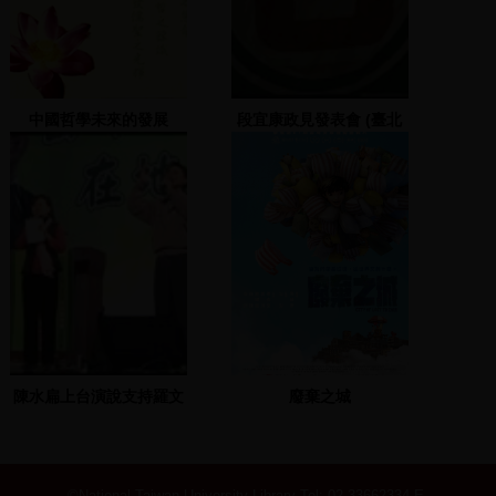
中國哲學未來的發展
段宜康政見發表會 (臺北
龍山寺)
陳水扁上台演說支持羅文
廢棄之城
嘉
©National Taiwan University Library
Tel: 02-33662334 E-