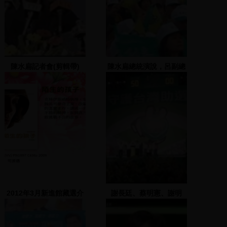
陳水扁記者會(剪輯帶)
陳水扁總統演說，呂副總
統一同上台助選
2012年3月新進館藏選介
謝長廷、蔡明憲、謝明
源、何敏豪上台