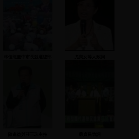
林佳龍臺中市長競選總部
尤美女等人致詞
成立大會-2005.09.04
陳進益與莊玉珠主持
蘇貞昌致詞