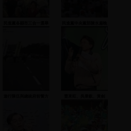
民進黨各縣市三合一選舉
民進黨中央黨部陳水扁晚
造勢大會(蘇治芬) 2
會(1)1999.08.28臺南市政
2005.11.26
府廣場
遊行隊伍與總統府前警方
曹來旺、吳秉叡、黃劍
對峙
輝、林淑芬、陳景峻上台
發表演說