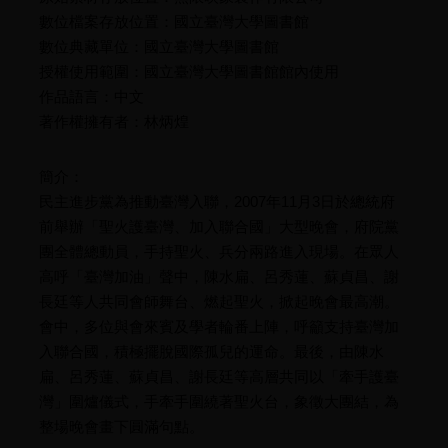
數位檔案存放位置：國立臺灣大學圖書館
數位典藏單位：國立臺灣大學圖書館
授權使用範圍：國立臺灣大學圖書館館內使用
作品語言：中文
著作權擁有者：林炳煌
簡介：
民主進步黨為推動臺灣入聯，2007年11月3日於總統府
前舉辦「聖火護臺灣、加入聯合國」大型晚會，府院黨
團全體總動員，手持聖火、兵分兩路進入現場。在眾人
高呼「臺灣加油」聲中，陳水扁、呂秀蓮、蘇貞昌、謝
長廷等人共同會師舞台、燃起聖火，掀起晚會最高潮。
會中，多位與會來賓及學者輪番上陣，呼籲支持臺灣加
入聯合國，積極擺脫國際孤兒的運命。最後，由陳水
扁、呂秀蓮、蘇貞昌、謝長廷等高層共同以「牽手護臺
灣」圍爐儀式，手牽手圍繞著聖火台，象徵大團結，為
整場晚會畫下圓滿句點。