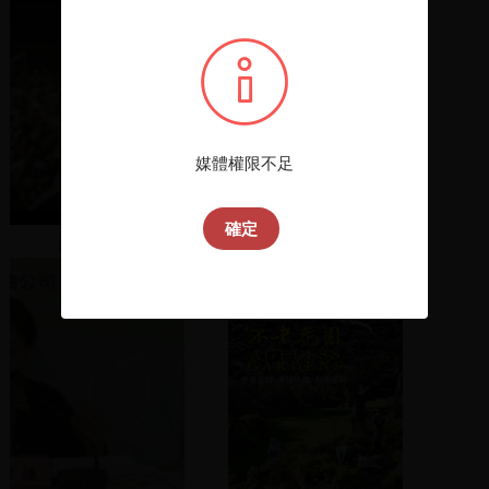
媒體權限不足
確定
陳定南出場
許信良主席與黃信介總領
隊帶領遊行隊伍，要求總
統直選