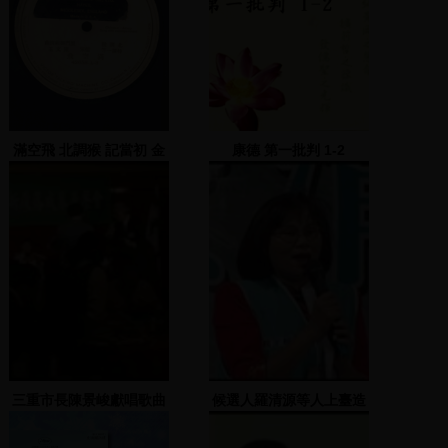
滿空飛 北調猴 記當初 金
康德 第一批判 1-2
錢花調
三重市長陳景峻獻唱歌曲
候選人羅清源等人上臺造
勢