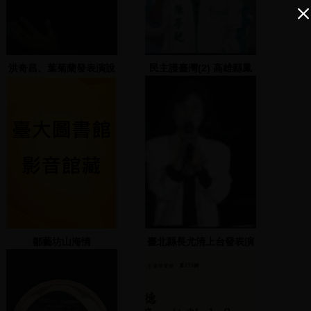
洪奇昌、葉菊蘭發表演說
民主護臺灣(2) 高雄縣鳳
山市國泰夜市
鄒藝坊山海情
臺北縣長尤清上台發表演
說