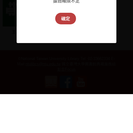
媒體權限不足
確定
王兆釧總部成立
滿空飛:北調猴 記當初:金
錢花調
©National Taiwan University Library
Tel: 02-33662334 E-
Mail:
ntulibcs@ntu.edu.tw
國立臺灣大學圖書館典藏服務組
影音Focus