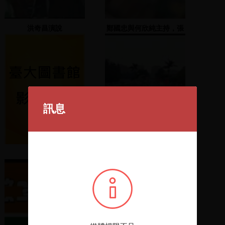
洪奇昌演說
鄭國忠與何欣純主持，張
俊雄演講
訊息
海洋民族
陳水扁上台參與互動