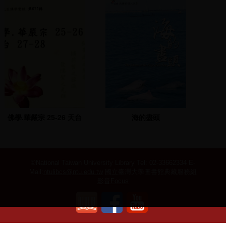
杜文卿)
服務處成立周年慶
佛學.華嚴宗 25-26 天台
海的盡頭
27-28
©National Taiwan University Library
Tel: 02-33662334 E-
Mail:
ntulibcs@ntu.edu.tw
國立臺灣大學圖書館典藏服務組
影音Focus