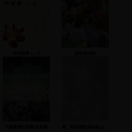
宋明理學 1、3
謝明達演講
守護臺灣助選團(苗栗縣
蕭、柯回歸歡迎晚會(1)、