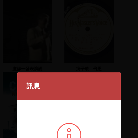
盧修一發表演說
病子歌 : 倍思
訊息