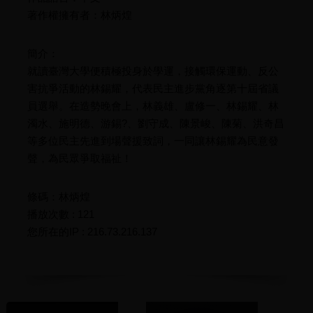
著作權擁有者：林炳煌
簡介：
就讀臺灣大學便積極投身於學運，接觸環保運動、反公
害抗爭活動的林錫耀，代表民主進步黨角逐第十屆省議
員選舉。在造勢晚會上，林義雄、盧修一、林錫耀、林
濁水、施明德、游錫?、劉守成、陳景峻、陳菊、洪奇昌
等多位民主先進到場聲援致詞，一同讓林錫耀為民意發
聲，為民眾爭取福祉！
條碼：林炳煌
播放次數 : 121
您所在的IP : 216.73.216.137