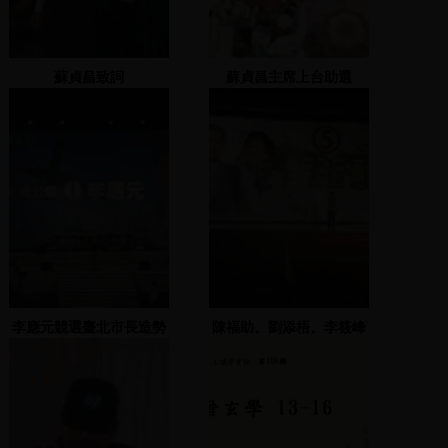
蘇貞昌致詞
蘇貞昌主席上台助選
李應元競選臺北市長造勢
陳福助、劉添梧、李筱峰
晚會 1 2002.12.04
致詞