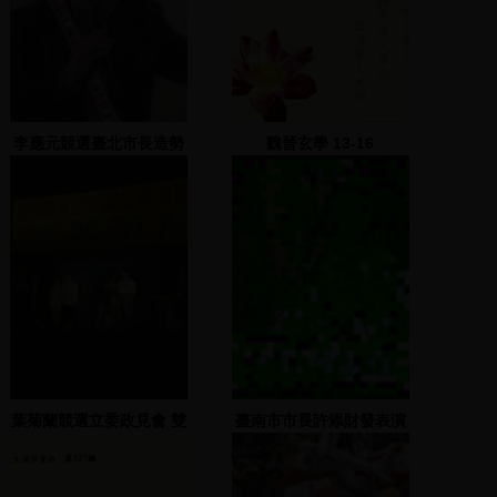
李應元競選臺北市長造勢
魏晉玄學 13-16
晚會 2 2002.11.22
葉菊蘭競選立委政見會 雙
臺南市市長許添財發表演
機 EFP 金華女中
說