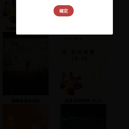
確定
中國哲學之契入 13-16
見水鴨
謝聰敏發表演說
香港.宋明理學 19-20