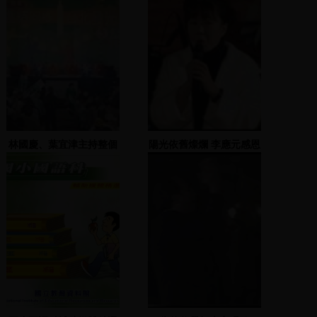
林國慶、葉宜津主持整個
陽光依舊燦爛 李應元感恩
晚會，首先由台北市黨部
之夜 2
主委李政毅上台發表，再
由黃向?與李偉民發表政
見