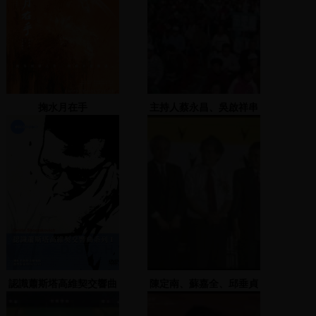
掬水月在手
主持人蔡永昌、吳啟祥串
場，余政道、林岱樺致詞
認識蕭斯塔高維契交響曲
陳定南、蘇嘉全、邱垂貞
系列 2
發表演說