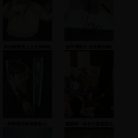
林信義部長上台支持楊秋
全民傳聖火 前進聯合國2
興
2007.11.3
柯家聲開幕演講會(2)
臺聯第一屆全代會暨新任
主席典禮暨尾牙
(二)2005.01.27晶華酒店