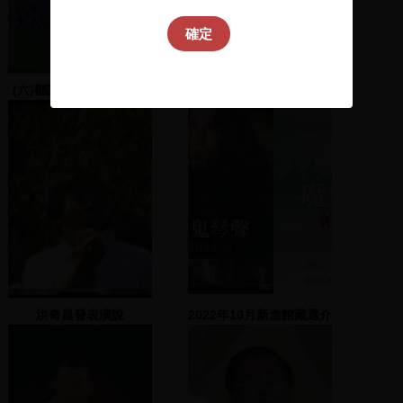
確定
(六)鄒語、雅美語、泰雅
尤美女等人致詞
語、賽夏語
洪奇昌發表演說
2022年10月新進館藏選介