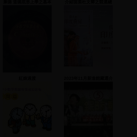
康德 道德底形上學之基本
介紹苗栗杜文卿之競選總
原則 3-5
部
紅娘過渡
2023年11月新進館藏選介