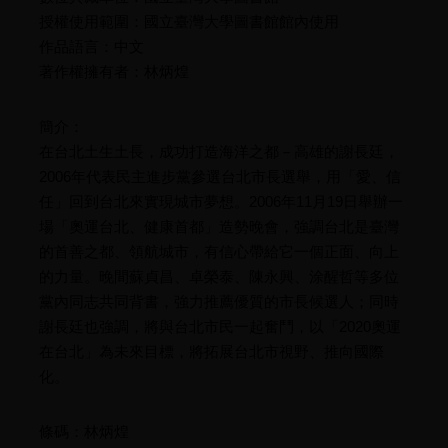
授權使用範圍：國立臺灣大學圖書館館內使用
作品語言：中文
著作權擁有者：林炳煌
簡介：
在台北土生土長，成功打造海洋之都－高雄的謝長廷，
2006年代表民主進步黨參選台北市長選舉，用「愛、信
任」回到台北來實現城市夢想。2006年11月19日舉辦一
場「奧運台北、健康首都」造勢晚會，強調台北是臺灣
的首善之都、領航城市，有信心帶給它一個正面、向上
的力量。晚間蘇貞昌、卓榮泰、陳永興、涂醒哲等多位
黨內同志共同背書，強力推薦優質的市長候選人；同時
謝長廷也強調，將與台北市民一起奮鬥，以「2020奧運
在台北」為未來目標，將拓展台北市視野、推向國際
化。
條碼：林炳煌