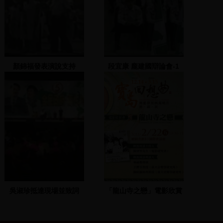
顏錦福發表演說支持
段宜康 龐建國辯論會-1
吳淑珍抵達現場並致詞
「龍山寺之戀」電影欣賞
及映後座談