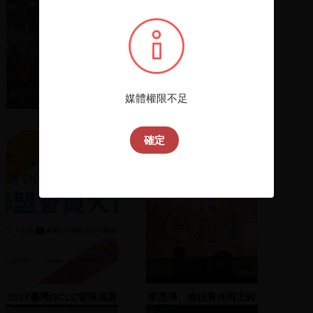
媒體權限不足
陳水扁致詞
和平手牽手團結心連心二
二八 (2) 2005.02.28中山
確定
堂
2017臺灣OCLC管理成員
李昆澤、徐佳青共同主持
館聯盟會員大會