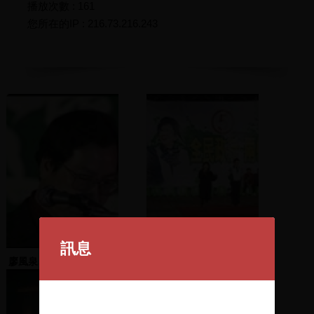
播放次數 : 161
您所在的IP : 216.73.216.243
訊息
廖風泉、鄭金龍發表演說
蔡煌瑯上台演說