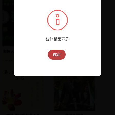
媒體權限不足
主持人洪茂坤開場、許富
陳水扁致詞
確定
男、羅宗勝、李鎮源致詞