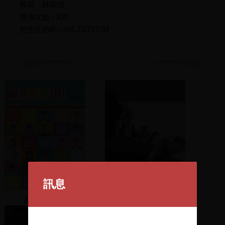
條碼：林炳煌
播放次數 : 300
您所在的IP : 216.73.217.93
訊息
品德教育. (II)
第9集噶瑪蘭心靈的故鄉
[播出帶]