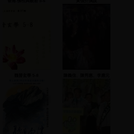
香港.佛性與般若 5-6
黃信介演說
魏晉玄學 5-8
陳義信、陳秀惠、李應元
夫人上臺發表演說尋求支
持