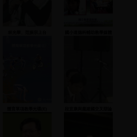
林光華、范振宗上台
國小道德科輔助教學媒體
精選
體育單項教學光碟(E)
段宜康與龐建國交叉辯論