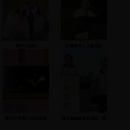
蔡英文致詞
許國泰等人上臺演說
莫札特 歌劇<<後宮誘逃
陳水扁總統發表演說、陳
>>,作品384 上
明章演唱、行政院團隊到
場支持