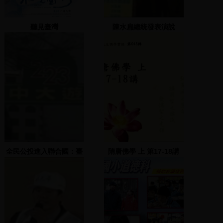
聽見臺灣
陳水扁總統發表演說
全民公投進入聯合國：臺
隋唐佛學 上 第17-18講
中大遊行