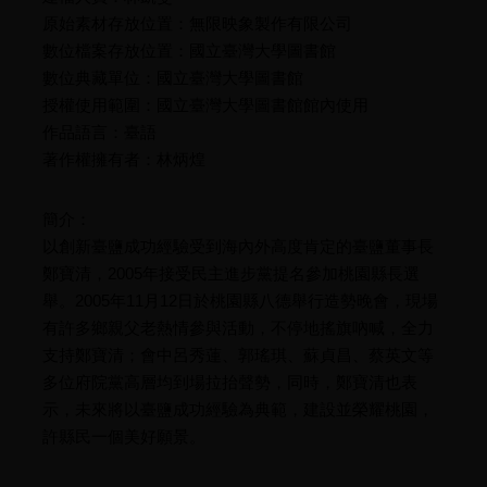
原始素材存放位置：無限映象製作有限公司
數位檔案存放位置：國立臺灣大學圖書館
數位典藏單位：國立臺灣大學圖書館
授權使用範圍：國立臺灣大學圖書館館內使用
作品語言：臺語
著作權擁有者：林炳煌
簡介：
以創新臺鹽成功經驗受到海內外高度肯定的臺鹽董事長
鄭寶清，2005年接受民主進步黨提名參加桃園縣長選
舉。2005年11月12日於桃園縣八德舉行造勢晚會，現場
有許多鄉親父老熱情參與活動，不停地搖旗吶喊，全力
支持鄭寶清；會中呂秀蓮、郭瑤琪、蘇貞昌、蔡英文等
多位府院黨高層均到場拉抬聲勢，同時，鄭寶清也表
示，未來將以臺鹽成功經驗為典範，建設並榮耀桃園，
許縣民一個美好願景。