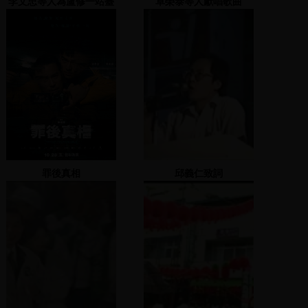
李文忠等人為盧修一站臺
卓榮泰等人獻唱歌曲
罪後真相
邱義仁致詞