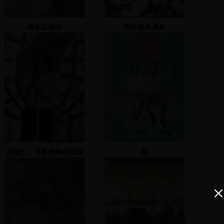
謝長廷致詞
服務處外景象
邱義仁、李勝雄發表演說
腿
及歌唱表演