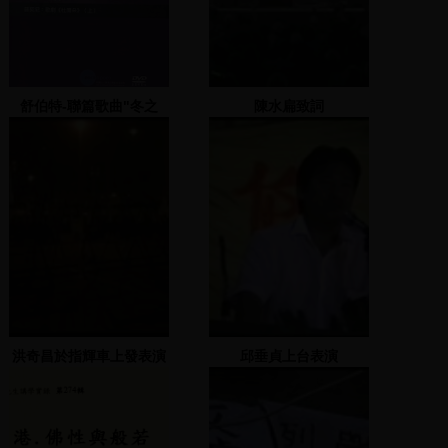
舒伯特-聯篇歌曲"冬之
陳水扁致詞
歌", 作品911. 下
=Schubert : "Die
Winterreise", D.912
洪奇昌於指輝車上發表演
邱垂貞上台表演
說