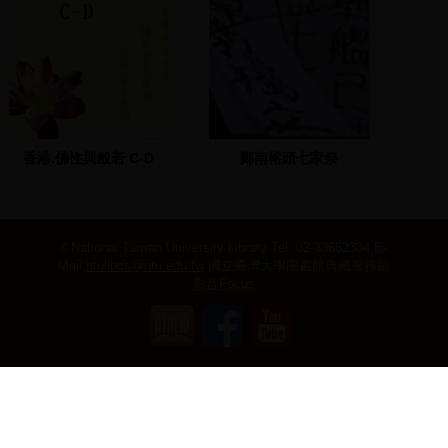
香港.佛性與般若 C-D
鄭南榕頭七家祭
©National Taiwan University Library
Tel: 02-33662334 E-
Mail:
ntulibcs@ntu.edu.tw
國立臺灣大學圖書館典藏服務組
影音Focus