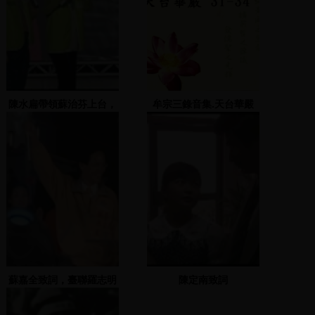
陳水扁帶領蘇治芬上台，
牟宗三錄音集.天台華嚴
並發表演說
31-34
蘇嘉全致詞，臺聯羅志明
陳定南致詞
秘書長、主席蘇進強等人
亦上台支持