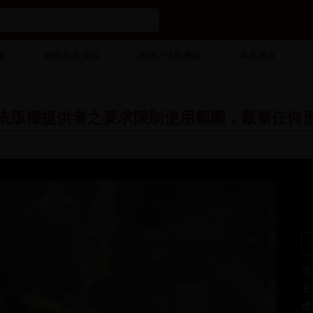
薦
網路影音資源
演講／活動實錄
專案成果
依版權提供者之要求限制使用範圍，嚴禁任何
專
主
總