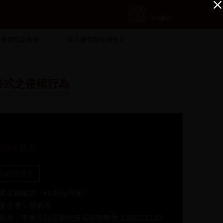
English
教師指定教材
臺大圖書館宣傳短片
形式之侵權行為
介紹候選人
介紹候選人
案名稱編號：ntuldpp-0367
要作者：林炳煌
題名：李應元競選臺北市長造勢晚會 1 2002.12.03