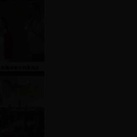
陳麗貞發表競選演說