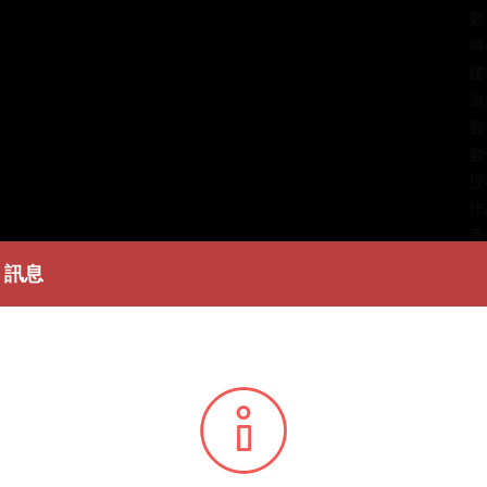
數
轉
建
原
數
數
授
作
著
訊息
簡
蕭
條
播
您所