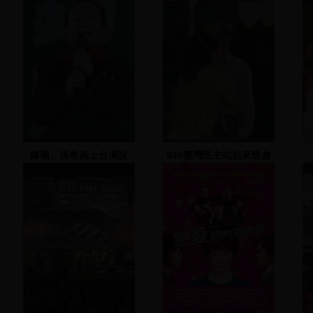
陳菊、洪奇昌上台演說
930臺灣民主站起來晚會
(3)