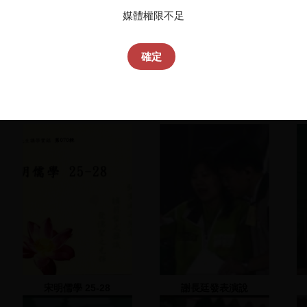
媒體權限不足
確定
宋明儒學 25-28
謝長廷發表演說