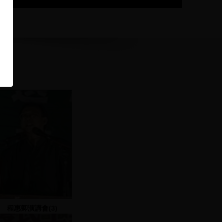
程惠卿演講會(3)