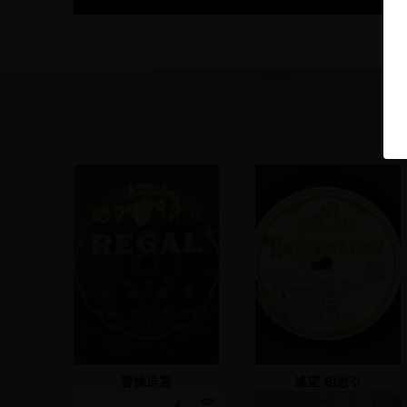
曹操迫宮
遙望 相思引