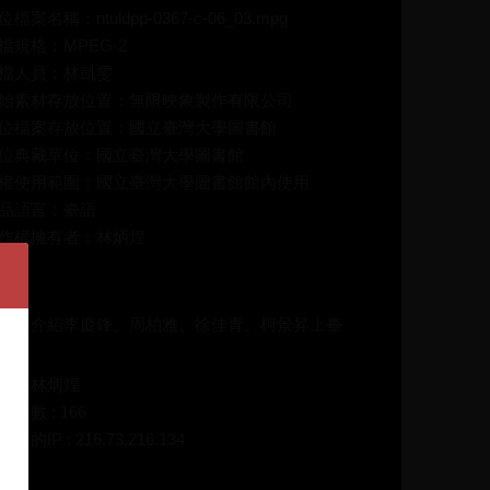
位檔案名稱：ntuldpp-0367-c-06_03.mpg
檔規格：MPEG-2
檔人員：林凱雯
始素材存放位置：無限映象製作有限公司
位檔案存放位置：國立臺灣大學圖書館
位典藏單位：國立臺灣大學圖書館
權使用範圍：國立臺灣大學圖書館館內使用
品語言：臺語
作權擁有者：林炳煌
介：
美琴介紹李慶鋒、周柏雅、徐佳青、柯景昇上臺
碼：林炳煌
放次數 : 166
在的IP : 216.73.216.134