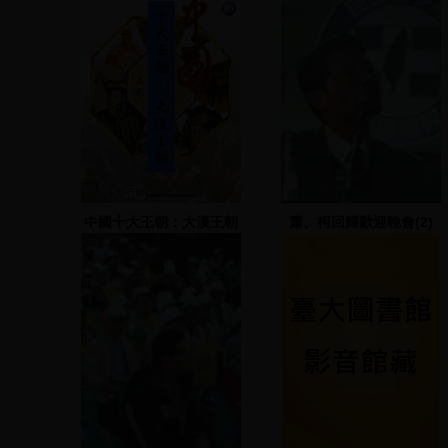
中國十大王朝：大漢王朝
蕭、柯回歸歡迎晚會(2)