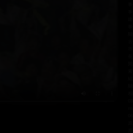
事
事
建
事
關
古
市
長
開
索
結
關
相
03
nt
06
原
原