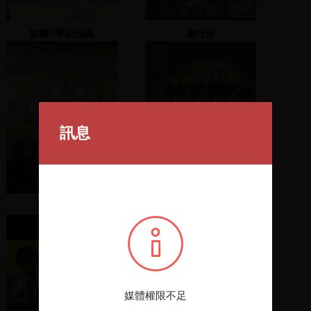
游錫?發表演說
遊行前
訊息
蘇貞昌致詞
探花欉
媒體權限不足