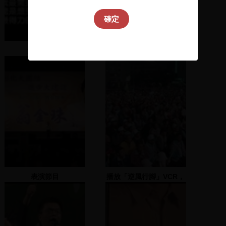
確定
洪奇昌致詞
飄洋過海讓你看
表演節目
播放「逆風行腳」VCR，
行腳團成員進場並致詞