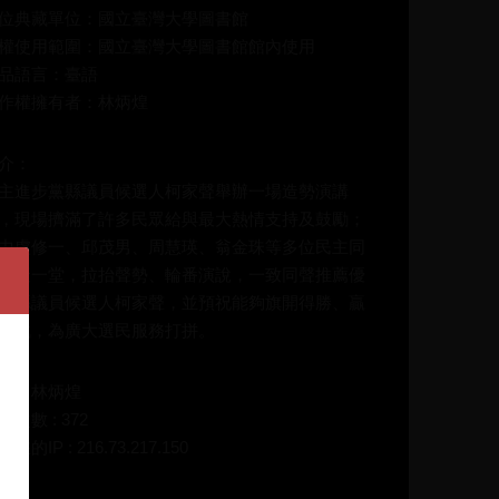
位典藏單位：國立臺灣大學圖書館
權使用範圍：國立臺灣大學圖書館館內使用
品語言：臺語
作權擁有者：林炳煌
介：
主進步黨縣議員候選人柯家聲舉辦一場造勢演講
，現場擠滿了許多民眾給與最大熱情支持及鼓勵；
中盧修一、邱茂男、周慧瑛、翁金珠等多位民主同
齊聚一堂，拉抬聲勢、輪番演說，一致同聲推薦優
的縣議員候選人柯家聲，並預祝能夠旗開得勝、贏
選戰，為廣大選民服務打拼。
碼：林炳煌
放次數 : 372
在的IP : 216.73.217.150