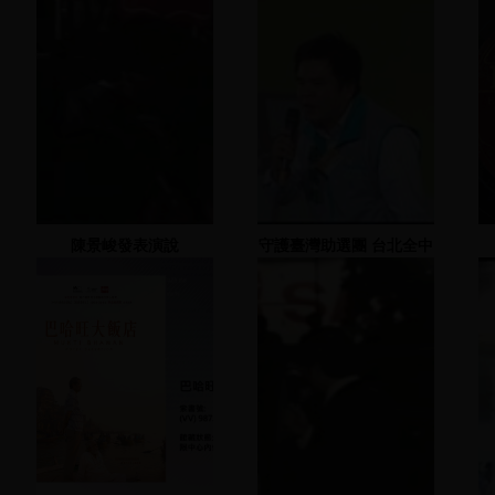
陳景峻發表演說
守護臺灣助選團 台北全中
山區-2007.12.07 地點：
中山一號公園