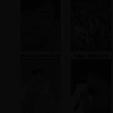
鄭南榕自焚說明會(龍山國
李俊毅、張嘉玲接手主
小)(一)
持，播放「逆風行腳」
VCR、行腳團成員進場