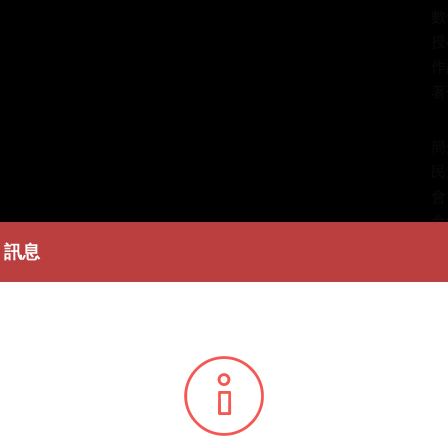
數
授
作
著
簡
民
會
會
志
訊息
秀
得
條
播
您所