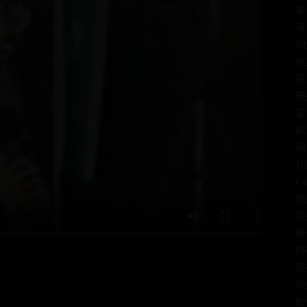
事
瑛
關
柯
長
開
索
結
關
相關
c-
原
原
數
轉
建
原
數