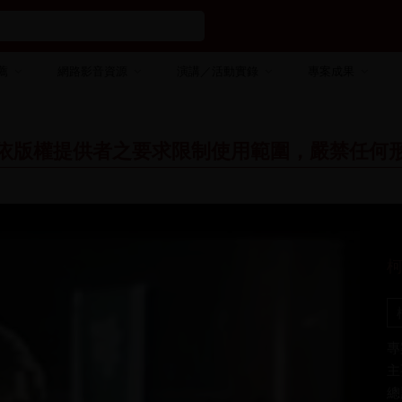
薦
網路影音資源
演講／活動實錄
專案成果
依版權提供者之要求限制使用範圍，嚴禁任何
柯
專
主
總