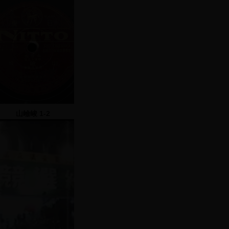
山嶮峻 1-2