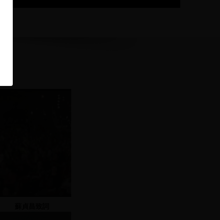
蘇貞昌致詞