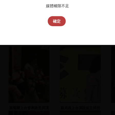
媒體權限不足
確定
葉菊蘭上台發表政見與演
蘇貞昌上台演說並主持拍
說
賣