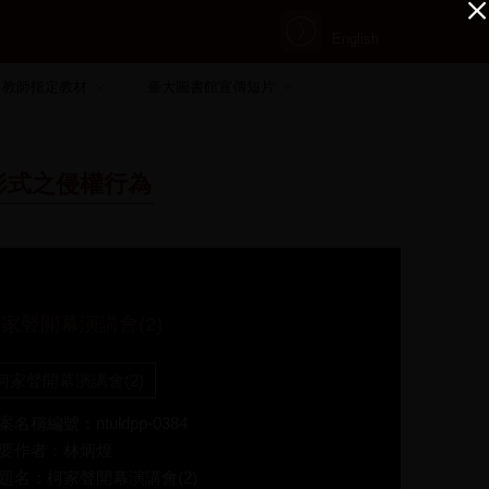
English
教師指定教材
臺大圖書館宣傳短片
形式之侵權行為
家聲開幕演講會(2)
柯家聲開幕演講會(2)
案名稱編號：ntuldpp-0384
要作者：林炳煌
題名：柯家聲開幕演講會(2)