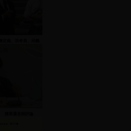
陳定南、洪奇昌、邱義
仁、蔡有全率眾遊行
陳翠蓮老師評論