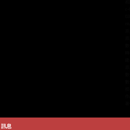
相關
c-
03
nt
原
原
數
轉
建
原
數
數
授
作
著
簡
訊息
出