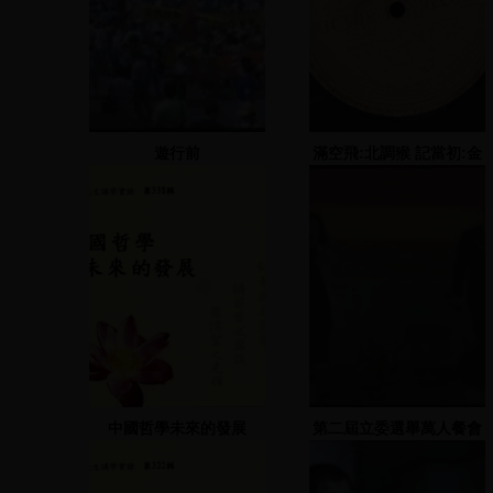
遊行前
滿空飛:北調猴 記當初:金
錢花調
中國哲學未來的發展
第二屆立委選舉萬人餐會
(一)-1992