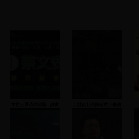
主持人洪茂坤開場、許富
北社副社長陳昭枝上臺演
男、羅宗勝、李鎮源致詞
說