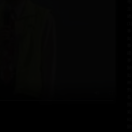
專
主
總
(1
事
如
事
建
事
關
如
林
勢
長
開
索
結
關