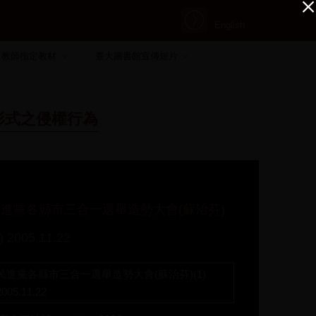
English
教師指定教材
臺大圖書館宣傳短片
形式之侵權行為
民進黨各縣市三合一選舉造勢大會(蘇治芬)
1) 2005.11.22
民進黨各縣市三合一選舉造勢大會(蘇治芬)(1)
2005.11.22