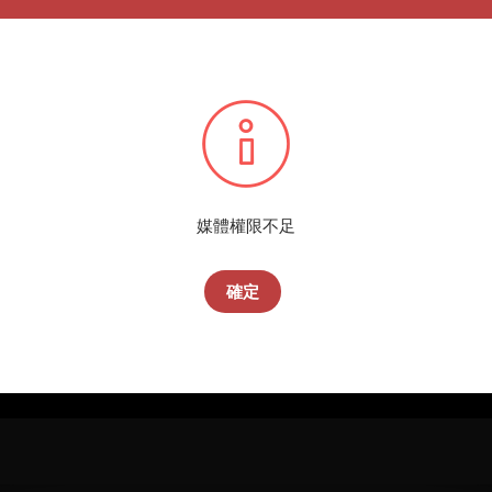
動
進
港
湧
地
嘉
同
能
媒體權限不足
林
確定
條
播
您所