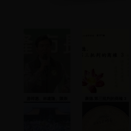
游祥惠、林建隆、陳崇
康德.第三批判的商榷 3
光、王拓、李逸洋致詞