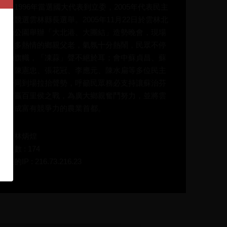
，自1996年當選國大代表到立委，2005年代表民主
步黨競選雲林縣長選舉。2005年11月22日於雲林北
運動公園舉辦「大北港、大團結」造勢晚會，現場
進眾多熱情的鄉親父老，氣氛十分熱鬧，民眾不停
舞動旗幟，「凍蒜」聲不絕於耳；會中蘇貞昌、蘇
全、陳憲忠、張花冠、李應元、陳水扁等多位民主
志一同到場拉抬聲勢，呼籲民眾務必支持讓蘇治芬
夠打贏百里侯之戰，為廣大鄉親奮鬥努力，並將雲
打造成富有競爭力的農業首都。
碼：林炳煌
放次數 : 174
在的IP : 216.73.216.23