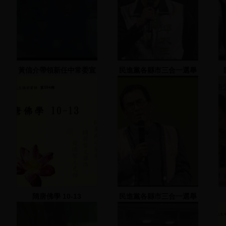
黃信介帶領新任中常委宣
民進黨各縣市三合一選舉
誓
造勢大會(邱太三) 2
2005.11.28
隋唐佛學 10-13
民進黨各縣市三合一選舉
造勢晚大會(林佳
龍)-2005.11.24 臺中市光
復國小(2)