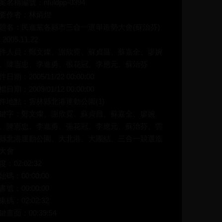
案名稱編號：ntuldpp-0394
要作者：林炳煌
題名：民進黨各縣市三合一選舉造勢大會(蘇治芬)
) 2005.11.22
件人員：鄭文燦、謝欣霓、蘇貞昌、蘇嘉全、廖婉
、陳憲忠、李進勇、張花冠、李應元、蘇治芬
件日期：2005/11/22 00:00:00
檔日期：2009/01/12 00:00:00
件地點：雲林縣北港運動公園(1)
鍵字：鄭文燦、謝欣霓、蘇貞昌、蘇嘉全、廖婉
、陳憲忠、李進勇、張花冠、李應元、蘇治芬、雲
縣北港運動公園、大北港、大團結、三合一競選造
大會
度：02:02:32
始碼：00:00:00
書號：00:00:00
束碼：02:02:32
鍵畫面：00:39:54