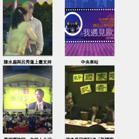
陳水扁與呂秀蓮上臺支持
中央車站
謝長廷與陳菊