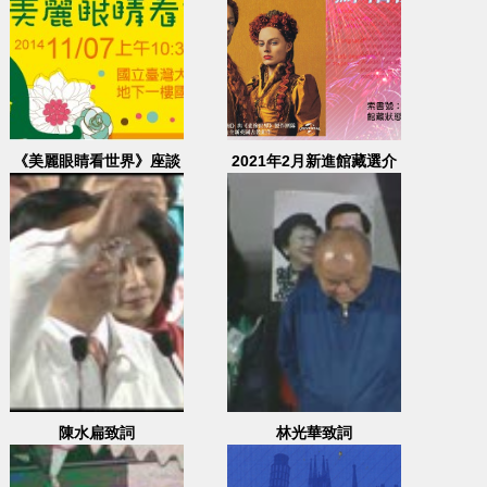
《美麗眼睛看世界》座談
2021年2月新進館藏選介
會
陳水扁致詞
林光華致詞