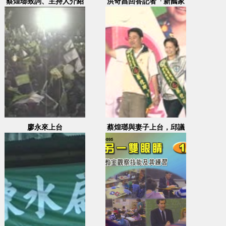
蔡煌瑯致詞、主持人介紹
洪奇昌回答記者「新國家
婦女會打擊樂表演
的定義」
廖永來上台
蔡煌瑯與妻子上台，邱議
瑩、鄭文燦主持，洪敦
仁、湯火聖上台演說