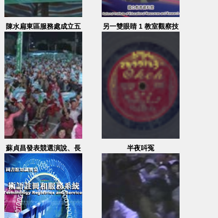
陳水扁東區服務處成立五
另一雙眼睛 1 教室觀察技
周年募款餐會(上輯)
能及其練習
蘇貞昌發表競選演說、長
半夜呌冤
笛演奏