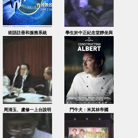
術語註冊和服務系統
學生於中正紀念堂靜坐與
發表意見
周清玉、盧修一上台說明
鬥牛犬：米其林帝國
鄭南榕事件