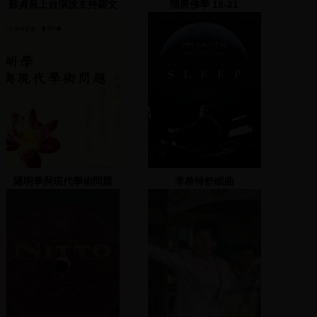
蘇貞昌上台演說支持羅文
隋唐佛學 18-21
嘉
陽明學與現代學術問題
李希特舒眠曲