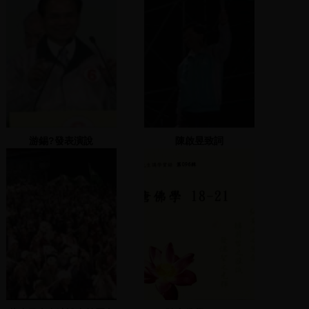
游錫?發表演說
陳啟昱致詞