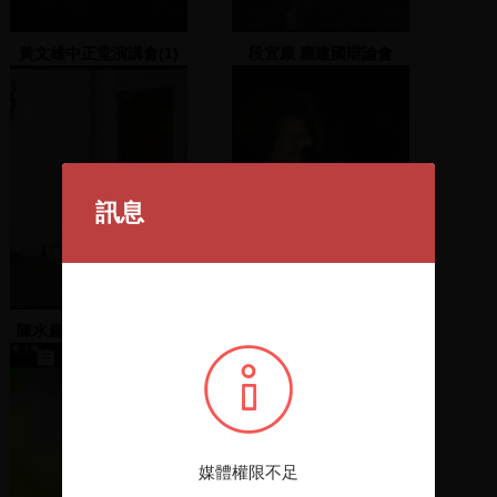
黃文雄中正堂演講會(1)
段宜康 龐建國辯論會
訊息
陳水扁V.S馬英九辯論會
陳婉真發表演說
拍攝帶 (二)
媒體權限不足