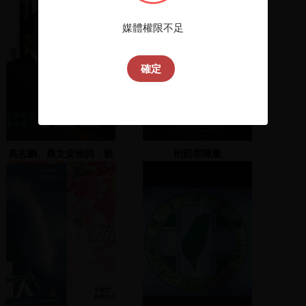
媒體權限不足
確定
高志鵬、蔡文安致詞，歌
刑罰罪障重
唱表演