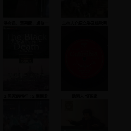
洪奇昌、葉菊蘭、盧修一
主持人介紹立委及楊秋興
等人上台演說祝賀黃華
1.黑死病橫行；2.圍困君
聽閑人 恨冤家
士坦丁堡