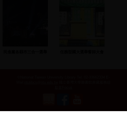
民進黨各縣市三合一選舉
任務型國大選舉誓師大會
造勢大會(羅文
(完成帶)2005.05.03桃園
嘉)-2005.12.2 板橋火車
縣
站旁邊專三(1)
©National Taiwan University Library
Tel: 02-33662334 E-
Mail:
ntulibcs@ntu.edu.tw
國立臺灣大學圖書館典藏服務組
影音Focus