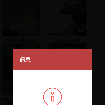
李政毅與吳思瑤共同主
Lab 1-2 1200EX
持；李逸洋、葉菊蘭上台
alignment
演說
訊息
舒曼 A小調大提琴協奏曲,
刑罸 倍思疊 虧伊 倍思疊
作品129