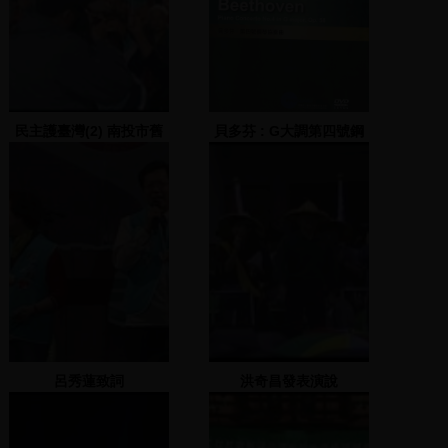
民主護臺灣(2) 南投市舊
貝多芬 : G大調第四號鋼
公路局大樓
琴協奏曲, 作品
58=Beethoven : piano
concerto No.4 in G
major, Op. 58
呂秀蓮致詞
洪奇昌發表演說