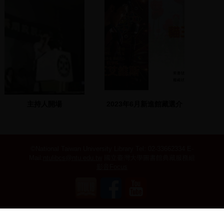
主持人開場
2023年6月新進館藏選介
©National Taiwan University Library
Tel: 02-33662334 E-
Mail:
ntulibcs@ntu.edu.tw
國立臺灣大學圖書館典藏服務組
影音Focus