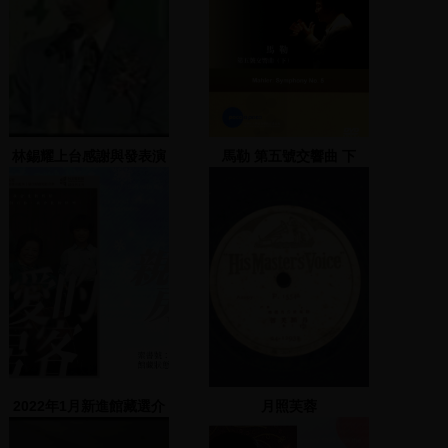
林錫耀上台感謝與發表演
馬勒 第五號交響曲 下
說
2022年1月新進館藏選介
月照芙蓉