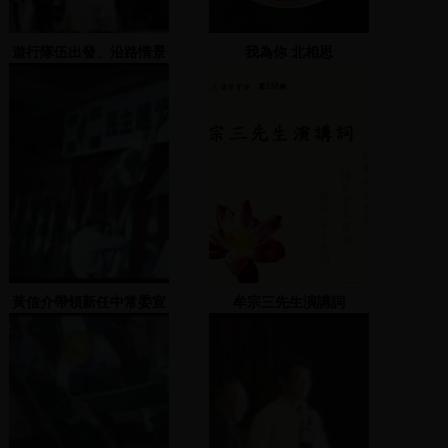
遊行隊伍出發、沿路情景
我為你 北相思
黃信介帶領新任中常委宣
牟宗三先生演講詞
誓