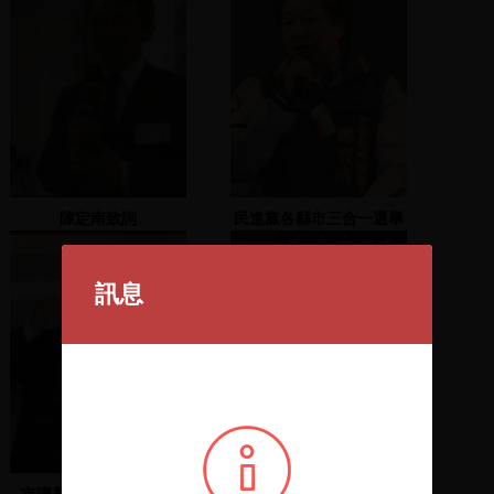
陳定南致詞
民進黨各縣市三合一選舉
造勢大會 2005.11.20 (1)
訊息
市議員候選人陸續上臺
徘徊年代