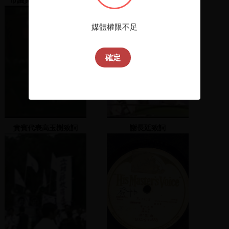
媒體權限不足
確定
貴賓代表高玉樹致詞
謝長廷致詞