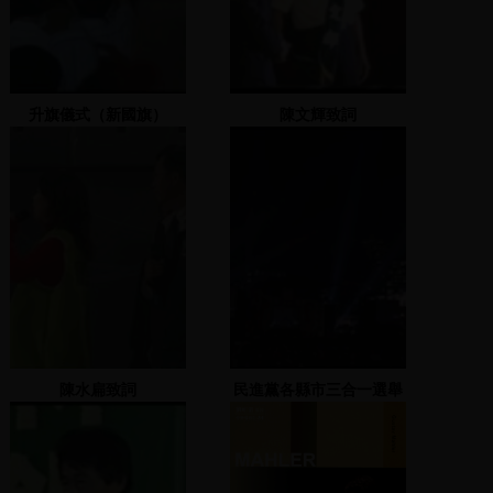
升旗儀式（新國旗）
陳文輝致詞
陳水扁致詞
民進黨各縣市三合一選舉
造勢大會(羅文
嘉)-2005.12.2 板橋火車
站旁邊專三(1)