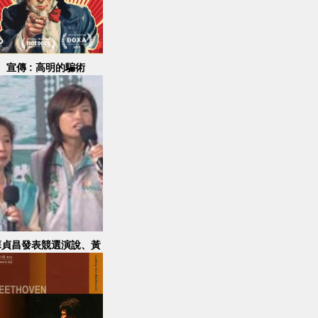
宣傳 : 高明的騙術
蘇貞昌發表競選演說、黃
主文、許信良、葉菊蘭致
詞