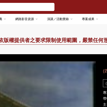
薦
網路影音資源
演講／活動實錄
專案成果
依版權提供者之要求限制使用範圍，嚴禁任何
(
專
帶
主