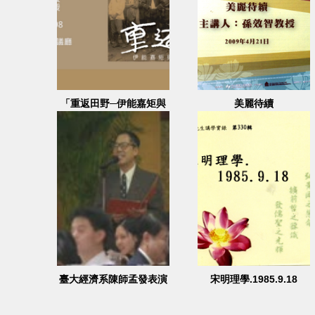
「重返田野─伊能嘉矩與
美麗待續
臺灣文化再發現」開幕專
題論壇─學者對談
臺大經濟系陳師孟發表演
宋明理學.1985.9.18
說