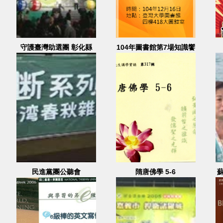
守護臺灣助選團 彰化縣
104年圖書館第7場知識饗
林重謨
宴-WorldCat使用面面觀
民進黨團公聽會
隋唐佛學 5-6