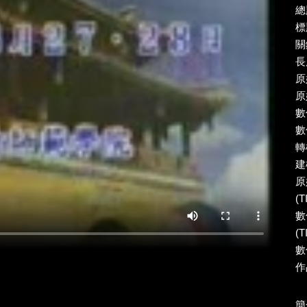
總
標
關
長
原
原
數
數
轉
建
原
(T
數
(T
數
作
簡