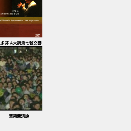
貝多芬 A大調第七號交響
曲,作品92
葉菊蘭演說