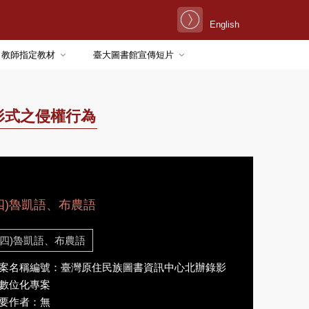
English
教師指定教材
臺大圖書館宣傳短片
形式之侵權行為
四)魯凱語、布農語
(四)魯凱語、布農語
案名稱編號：臺灣原住民族圖書資訊中心北辦錄影
數位化專案
要作者：無