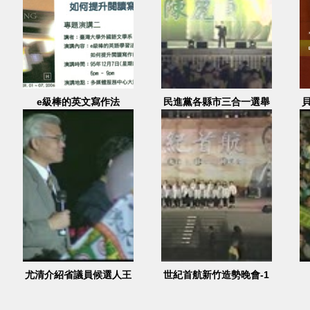
e級棒的英文寫作法
民進黨各縣市三合一選舉
造勢大會(陳麗貞) 1
2005.12.01
尤清介紹省議員候選人王
世紀首航新竹造勢晚會-1
兆釧、周慧瑛、張金策、
2001.11.23
尤清峰、劉一德、林錫耀