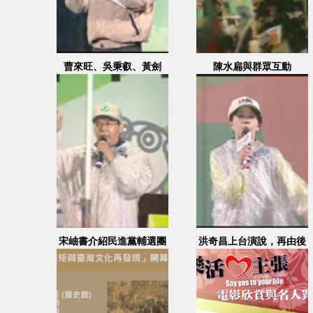
曹來旺、吳秉叡、黃劍
陳水扁與群眾互動
輝、林淑芬、陳景峻上台
發表演說
宋岫書介紹民進黨輔選團
洪奇昌上台演說，再由後
隊
援會成員上台支持及謝欣
霓演講