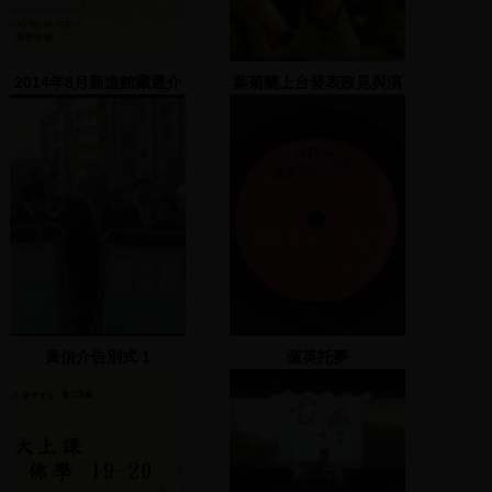
2014年8月新進館藏選介
葉菊蘭上台發表政見與演
說
黃信介告別式 1
蓮英托夢