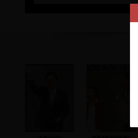
李應元致詞
陳麗貞發表競選演說