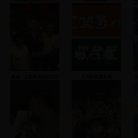
盧修一立委競選總部成立
王兆釧競選宣傳