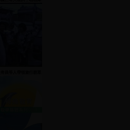
表演
洪奇昌等人帶領遊行群眾