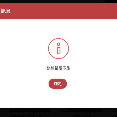
訊息
媒體權限不足
確定
柯建銘總召選前之夜 (二)
馬英九結辯