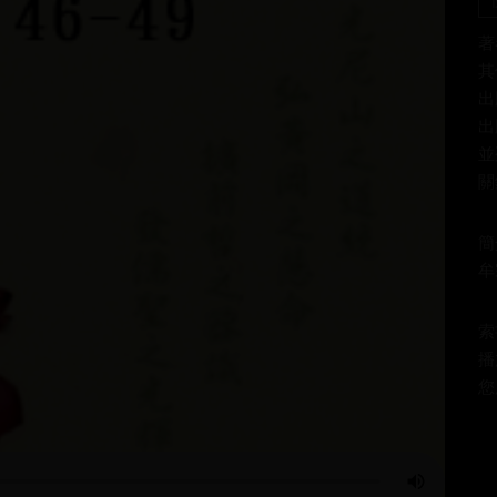
著
其
出
出
並
關鍵
簡
牟
索書
播
您所