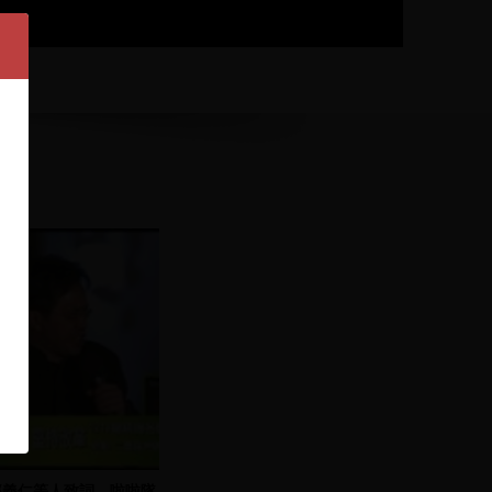
邱義仁等人致詞，啦啦隊