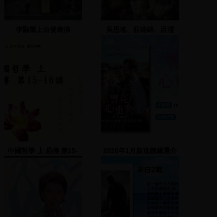
李顯榮上台發表演
吳思瑤、莊瑞雄、呂瀅
瀅、陳碧峰、陳正德發表
政見，介紹張秋雄、涂醒
哲、洪奇昌等人
中國哲學 上 易傳 第15-
2026年1月新進館藏選介
16講