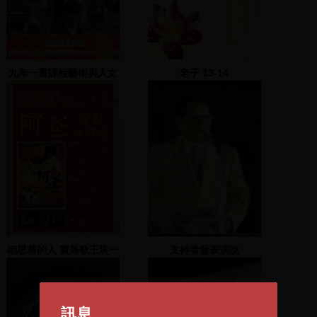
九年一貫課程藝術與人文
老子 13-14
領域 2
咱思慕的人 寶島歌王洪一
支持者發表演說
峰特展暨系列活動：電影
欣賞會「阿爸」預告搶先
看
訊息