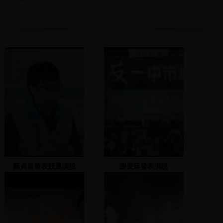
蘇貞昌發表競選演說
謝長廷發表演說