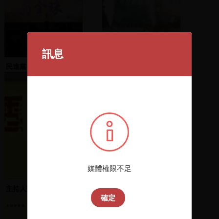
訊息
民進黨各縣市三合一選舉
陳唐山致詞
造勢大會(翁金珠) 1
2005.11.30
媒體權限不足
主持人魏耀乾、林錫耀開
謝長廷致詞
確定
場；陳師孟等人發言