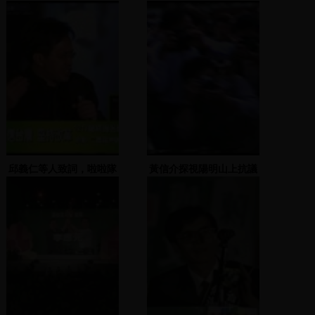
單返鄉運動】
邱義仁等人致詞，啦啦隊
黃信介探視陽明山上抗議
表演
萬年國代的學生，學生發
表聲明