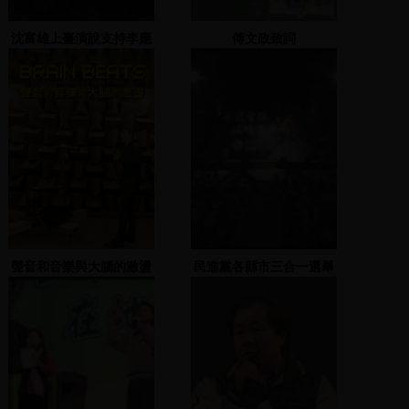
沈富雄上臺演說支持李應
傅文政致詞
元
聲音和音樂與大腦的激盪
民進黨各縣市三合一選舉
造勢大會(羅文
嘉)-2005.12.2 新莊民安
國小(1)