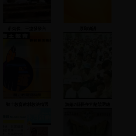
莊炳傑、王塗發發言
原鄉物語
鄉土教育教材教法精選
游錫?縣長在宜蘭競選總
部發表演說