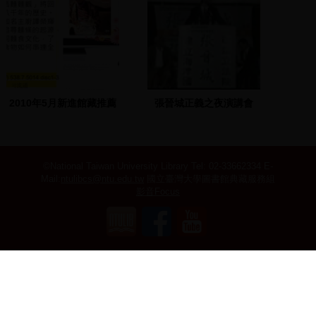
2010年5月新進館藏推薦
張晉城正義之夜演講會
(二)
©National Taiwan University Library
Tel: 02-33662334 E-
Mail:
ntulibcs@ntu.edu.tw
國立臺灣大學圖書館典藏服務組
影音Focus