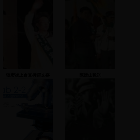
致詞
張宏祿上台支持羅文嘉
陳唐山致詞