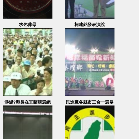
求乞葬母
柯建銘發表演說
游錫?縣長在宜蘭競選總
民進黨各縣市三合一選舉
部發表演說
造勢大會(蔡煌瑯) 1
2005.11.18