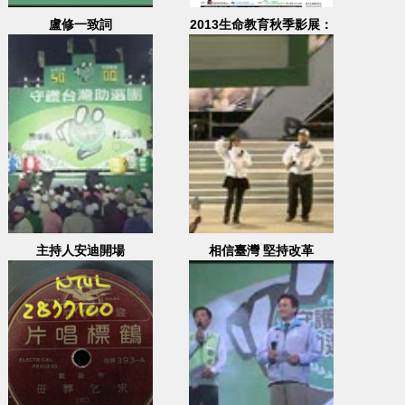
盧修一致詞
2013生命教育秋季影展：
精彩預告
主持人安迪開場
相信臺灣 堅持改革
(一)-2003.12.14 地點：
臺南縣