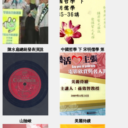
陳水扁總統發表演說
中國哲學 下 宋明儒學 第
35-36講
山險峻
美麗待續