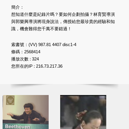
簡介：
想知道什麼是紀錄片嗎？要如何企劃拍攝？林育賢導演
與郭樂興導演將現身說法，傳授給您最珍貴的經驗和知
識，機會難得您千萬不要錯過！
索書號：(VV) 987.81 4407 disc1-4
條碼：2568414
播放次數 : 324
您所在的IP : 216.73.217.36