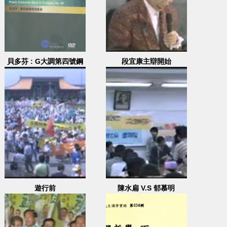
貝多芬 : G大調第四號鋼
段宜康主辯開始
琴協奏曲, 作品
58=Beethoven : piano
concerto No.4 in G
major, Op. 58
遊行前
陳水扁 V.S 郁慕明